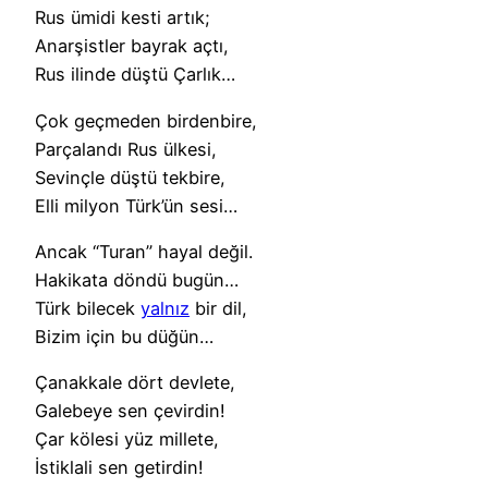
Rus ümidi kesti artık;
Anarşistler bayrak açtı,
Rus ilinde düştü Çarlık…
Çok geçmeden birdenbire,
Parçalandı Rus ülkesi,
Sevinçle düştü tekbire,
Elli milyon Türk’ün sesi…
Ancak “Turan” hayal değil.
Hakikata döndü bugün…
Türk bilecek
yalnız
bir dil,
Bizim için bu düğün…
Çanakkale dört devlete,
Galebeye sen çevirdin!
Çar kölesi yüz millete,
İstiklali sen getirdin!