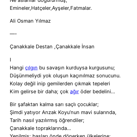
Emineler,Hatçeler,Ayşeler,Fatmalar.
Ali Osman Yılmaz
—-
Çanakkale Destan ,Çanakkale İnsan
I
Hangi
çılgın
bu savaşın kurduysa kurgusunu;
Düşünmeliydi yok oluşun kaçınılmaz sonucunu.
Kolay değil inip gemilerden çıkmak tepeleri
Kim gelirse bir daha; çok
ağır
öder bedelini…
Bir şafaktan kalma sarı saçlı çocuklar;
Şimdi yatıyor Anzak Koyu’nun mavi sularında,
Tarih nasıl yazılırmış öğrendiler;
Çanakkale topraklarında…
Yenilmiş; başları önde dönerken ülkelerine;