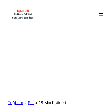
İçeriğe
geç
Tuğbam
»
Şiir
»
18 Mart şiirleri