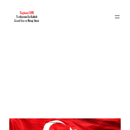
İçeriğe
geç