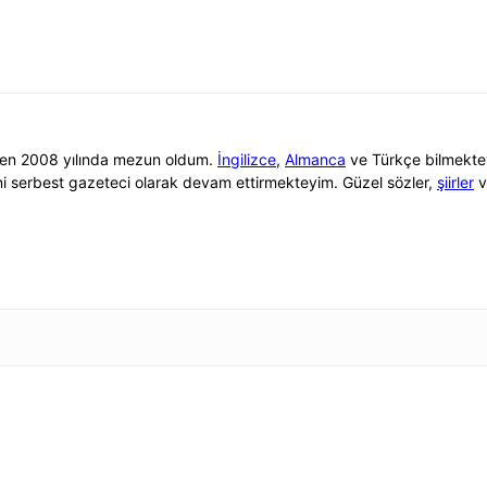
nden 2008 yılında mezun oldum.
İngilizce
,
Almanca
ve Türkçe bilmektey
ni serbest gazeteci olarak devam ettirmekteyim. Güzel sözler,
şiirler
v