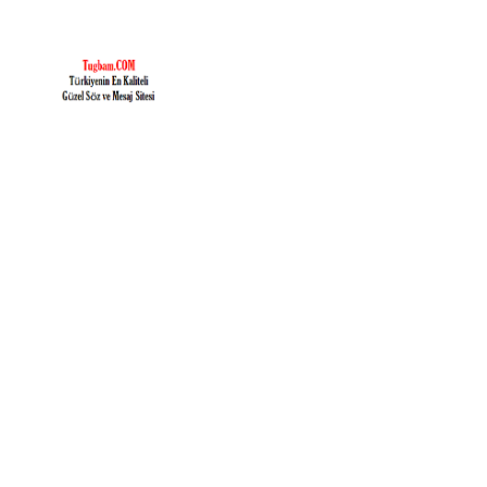
İçeriğe
geç