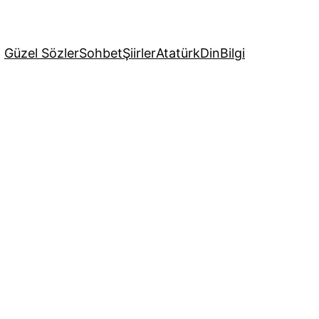
Güzel Sözler
Sohbet
Şiirler
Atatürk
Din
Bilgi