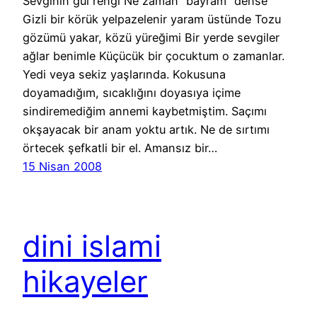
Sevginin gül rengi Ne zaman “bayram” dense
Gizli bir körük yelpazelenir yaram üstünde Tozu
gözümü yakar, közü yüreğimi Bir yerde sevgiler
ağlar benimle Küçücük bir çocuktum o zamanlar.
Yedi veya sekiz yaşlarında. Kokusuna
doyamadığım, sıcaklığını doyasıya içime
sindiremediğim annemi kaybetmiştim. Saçımı
okşayacak bir anam yoktu artık. Ne de sırtımı
örtecek şefkatli bir el. Amansız bir…
15 Nisan 2008
dini islami
hikayeler