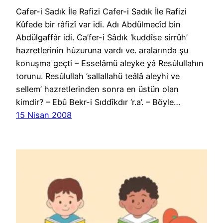
Cafer-i Sadık İle Rafizi Cafer-i Sadık İle Rafizi
Kûfede bir râfizî var idi. Adı Abdülmecîd bin
Abdülgaffâr idi. Ca’fer-i Sâdık ‘kuddîse sirrûh’
hazretlerinin hûzuruna vardı ve. aralarında şu
konuşma geçti – Esselâmü aleyke yâ Resûlullahın
torunu. Resûlullah ’sallallahü teâlâ aleyhi ve
sellem’ hazretlerinden sonra en üstün olan
kimdir? – Ebû Bekr-i Sıddîkdır ‘r.a’. – Böyle…
15 Nisan 2008