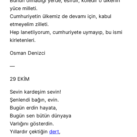
Bunun olmadığı yerde, esirdir, köledir o ülkenin
yüce milleti.
Cumhuriyetin ülkemiz de devamı için, kabul
etmeyelim zilleti.
Hep lanetliyorum, cumhuriyete uymayıp, bu ismi
kirletenleri.
Osman Denizci
—
29 EKİM
Sevin kardeşim sevin!
Şenlendi bağın, evin.
Bugün erdin hayata,
Bugün sen bütün dünyaya
Varlığını gösterdin.
Yıllardır çektiğin
dert
,