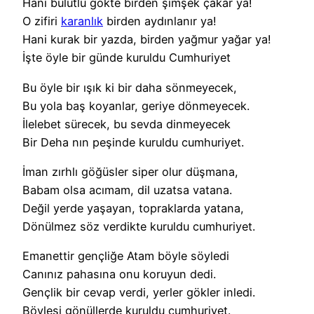
Hani bulutlu gökte birden şimşek çakar ya!
O zifiri
karanlık
birden aydınlanır ya!
Hani kurak bir yazda, birden yağmur yağar ya!
İşte öyle bir günde kuruldu Cumhuriyet
Bu öyle bir ışık ki bir daha sönmeyecek,
Bu yola baş koyanlar, geriye dönmeyecek.
İlelebet sürecek, bu sevda dinmeyecek
Bir Deha nın peşinde kuruldu cumhuriyet.
İman zırhlı göğüsler siper olur düşmana,
Babam olsa acımam, dil uzatsa vatana.
Değil yerde yaşayan, topraklarda yatana,
Dönülmez söz verdikte kuruldu cumhuriyet.
Emanettir gençliğe Atam böyle söyledi
Canınız pahasına onu koruyun dedi.
Gençlik bir cevap verdi, yerler gökler inledi.
Böylesi gönüllerde kuruldu cumhuriyet.