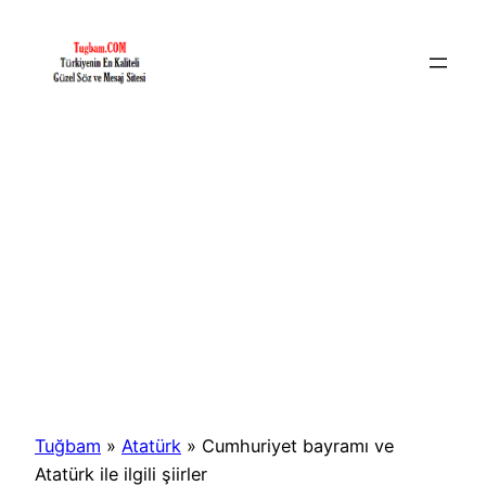
İçeriğe
geç
Tuğbam
»
Atatürk
»
Cumhuriyet bayramı ve
Atatürk ile ilgili şiirler