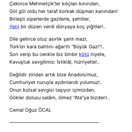
Çekince Mehmetçik’ler kılıçları kınından,
Göl göl oldu her taraf korkak düşman kanından!
Birleşti siperlerde gazilerle, şehitler,
Yeni
bir düzen verdi dünyaya koç yiğitler!..
Dile gelince otuz asırlık şanlı mazi,
Türk’ün kara bahtını ağarttı “Büyük Gazi”!..
Son verip bu cenkte biz binbir
kötü
niyete,
Kavuştuk sevgilimiz: İstiklâl, hürriyetle!..
Değildir zindan artık bize Anadolu’muz,
Cumhuriyet nuruyla aydınlandı yolumuz!..
Onun kutsal sevgisi taşıyor içimizden,
Gökler dolusu selâm, ölmez “Ata”ya bizden!..
Cemal Oğuz ÖCAL
———————————————————