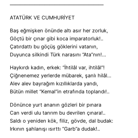
———————————————————
ATATÜRK VE CUMHURİYET
Baş eğmişken önünde altı asır her zorluk,
Göçtü bir çınar gibi koca imparatorluk!..
Çatırdattı bu göçüş göklerini vatanın,
Duyunca silkindi Türk narasını “Ata”nın!…
Haykırdı kadın, erkek: “İhtilâl var, ihtilâl”!
Çiğnenemez yerlerde mübarek, şanlı hilâl…
Alev alev bayrağım kızıllıklarda yandı,
Bütün millet “Kemal”in etrafında toplandı!..
Dönünce yurt ananın gözleri bir pınara
Can verdi ulu tanrım bu devrilen çınara!..
Saldı o yeniden kök, filiz, gövde, dal budak:
Irkının şahlanışı ısırttı “Garb”a dudak!..