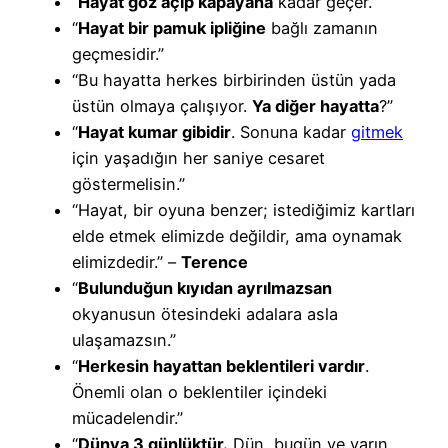
“
Hayat göz açıp kapayana
kadar geçer.”
“
Hayat bir pamuk ipliğine
bağlı zamanın
geçmesidir.”
“Bu hayatta herkes birbirinden üstün yada
üstün olmaya çalışıyor.
Ya diğer hayatta
?”
“
Hayat kumar gibidir
. Sonuna kadar
gitmek
için yaşadığın her saniye cesaret
göstermelisin.”
“Hayat, bir oyuna benzer; istediğimiz kartları
elde etmek elimizde değildir, ama oynamak
elimizdedir.” –
Terence
“
Bulunduğun kıyıdan ayrılmazsan
okyanusun ötesindeki adalara asla
ulaşamazsın.”
“
Herkesin hayattan beklentileri vardır
.
Önemli olan o beklentiler içindeki
mücadelendir.”
“
Dünya 3 günlüktür.
Dün, bugün ve yarın.