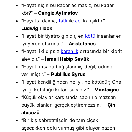
“Hayat niçin bu kadar acımasız, bu kadar
kör?” –
Cengiz Aytmatov
“Hayatta daima,
tatlı
ile
acı
karışıktır.” –
Ludwig Tieck
“Hayat bir tiyatro gibidir, en
kötü
insanlar en
iyi yerde otururlar.” –
Aristofanes
“Hayat, iki dipsiz
karanlık
ortasında bir kibrit
alevidir.” –
İsmail Habip Sevük
“Hayat, insana bağışlanmış değil, ödünç
verilmiştir.” –
Publilius Syrus
“Hayat kendiliğinden ne iyi, ne kötüdür; Ona
iyiliği kötülüğü katan sizsiniz.” –
Montaigne
“Küçük olaylar karşısında sabırlı olmazsan
büyük planları gerçekleştiremezsin.” –
Çin
atasözü
“Bir kış sabretmişsin de tam çiçek
açacakken dolu vurmuş gibi oluyor bazen