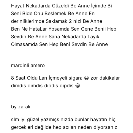
Hayat Nekadarda Güzeldi Be Anne İçimde Bi
Seni Bide Onu Beslemek Be Anne En
derinliklerimde Saklamak 2 nizi Be Anne
Ben Ne HataLar Ypsamda Sen Gene Benii Hep
Sevdin Be Anne Sana Nekadarda Layık
Olmasamda Sen Hep Beni Sevdin Be Anne
mardinli amero
‎8 Saat Oldu Lan İçmeyeli sigara 😀 zor dakikalar
dımdıs dımdıs dıpdıs dıpdıs 😀
by zaralı
slm iyi güzel yazmışsınızda bunlar hayatın hiç
gercekleri değilde hep acıları neden diyorsanız