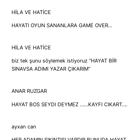
HİLA VE HATİCE
HAYATI OYUN SANANLARA GAME OVER…
HİLA VE HATİCE
biz tek şunu söylemek istiyoruz “HAYAT BİR
SINAVSA ADIMI YAZAR ÇIKARIM”
ANAR RUZGAR
HAYAT BOS SEYDI DEYMEZ ……KAYFI CIKART….
ayxan can
HER ADAMIN SIKINTISI VARDIR BUNUDA HAYAT