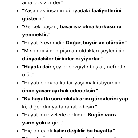
ama çok zor der.”
“Yaşamak insanın dünyadaki
faaliyetlerini
gösterir
.”
“Gerçek başarı,
başarısız olma korkusunu
yenmektir.
“
“Hayat 3 evrimdir:
Doğar, büyür ve ölürsün
.”
“Mezardakilerin pişman oldukları şeyler için,
dünyadakiler birbirlerini yiyorlar
.”
“
Hayata dair
şeyler sevgiyle başlar, nefretle
ölür.”
“Hayatı sonuna kadar yaşamak istiyorsan
önce yaşamayı hak edeceksin
.”
“
Bu hayatta sorumluluklarını görevlerini yap
ki, diğer dünyada rahat edesin.”
“Hayat mucizelerle doludur.
Bugün varız
yarın yokuz
gibi.”
“Hiç bir canlı
kalıcı değildir bu hayatta
.”