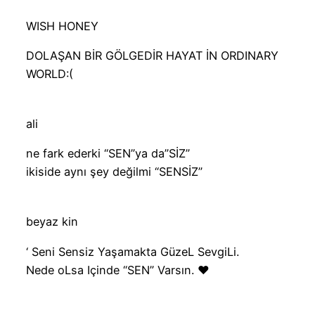
WISH HONEY
DOLAŞAN BİR GÖLGEDİR HAYAT İN ORDINARY
WORLD:(
ali
ne fark ederki “SEN”ya da”SİZ”
ikiside aynı şey değilmi “SENSİZ”
beyaz kin
‘ Seni Sensiz Yaşamakta GüzeL SevgiLi.
Nede oLsa Içinde “SEN” Varsın. ♥