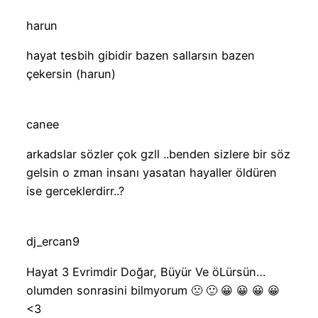
harun
hayat tesbih gibidir bazen sallarsın bazen
çekersin (harun)
canee
arkadslar sözler çok gzll ..benden sizlere bir söz
gelsin o zman insanı yasatan hayaller öldüren
ise gerceklerdirr..?
dj_ercan9
Hayat 3 Evrimdir Doğar, Büyür Ve öLürsün…
olumden sonrasini bilmyorum 🙁 🙂 😀 😀 😀 😀
<3