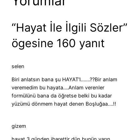
Yorumlar
“Hayat İle İlgili Sözler”
ögesine 160 yanıt
selen
Biri anlatsın bana şu HAYAT’I…….??Bir anlam
veremedim bu hayata….Anlam verenler
formülünü bana da öğretse belki bu kadar
yüzümü dönmem hayat denen Boşluğaa….!!
gizem
hayat 3 günden ibarettir dün bugün yarın