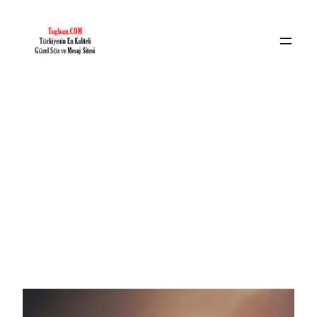
İçeriğe
geç