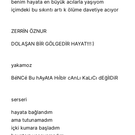
benim hayata en büyük acılarla yaşıyom
içimdeki bu sıkıntı artı k ölüme davetiye acıyor
ZERRİN ÖZNUR
DOLAŞAN BİR GÖLGEDİR HAYAT!!!:)
yakamoz
BéNCé Bu hAyAtA HıİbIr cAnLı KaLıCı dEğİlDiR
serseri
hayata bağlandım
ama tutunamadım
içki kumara başladım