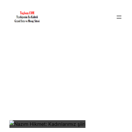
İçeriğe
geç