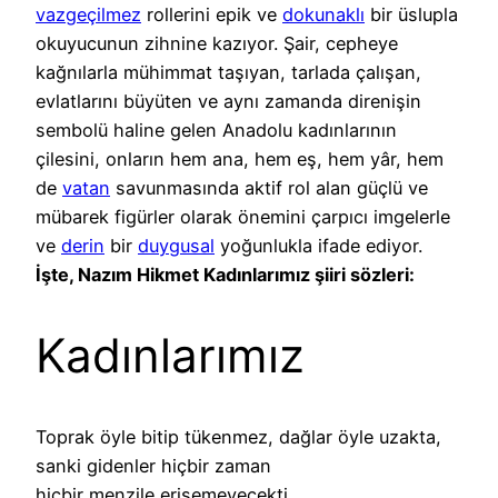
vazgeçilmez
rollerini epik ve
dokunaklı
bir üslupla
okuyucunun zihnine kazıyor. Şair, cepheye
kağnılarla mühimmat taşıyan, tarlada çalışan,
evlatlarını büyüten ve aynı zamanda direnişin
sembolü haline gelen Anadolu kadınlarının
çilesini, onların hem ana, hem eş, hem yâr, hem
de
vatan
savunmasında aktif rol alan güçlü ve
mübarek figürler olarak önemini çarpıcı imgelerle
ve
derin
bir
duygusal
yoğunlukla ifade ediyor.
İşte, Nazım Hikmet Kadınlarımız şiiri sözleri:
Kadınlarımız
Toprak öyle bitip tükenmez, dağlar öyle uzakta,
sanki gidenler hiçbir zaman
hiçbir menzile erişemeyecekti.