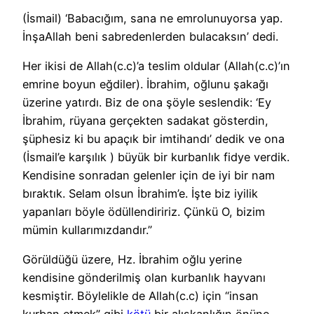
(İsmail) ‘Babacığım, sana ne emrolunuyorsa yap.
İnşaAllah beni sabredenlerden bulacaksın’ dedi.
Her ikisi de Allah(c.c)’a teslim oldular (Allah(c.c)’ın
emrine boyun eğdiler). İbrahim, oğlunu şakağı
üzerine yatırdı. Biz de ona şöyle seslendik: ‘Ey
İbrahim, rüyana gerçekten sadakat gösterdin,
şüphesiz ki bu apaçık bir imtihandı’ dedik ve ona
(İsmail’e karşılık ) büyük bir kurbanlık fidye verdik.
Kendisine sonradan gelenler için de iyi bir nam
bıraktık. Selam olsun İbrahim’e. İşte biz iyilik
yapanları böyle ödüllendiririz. Çünkü O, bizim
mümin kullarımızdandır.”
Görüldüğü üzere, Hz. İbrahim oğlu yerine
kendisine gönderilmiş olan kurbanlık hayvanı
kesmiştir. Böylelikle de Allah(c.c) için “insan