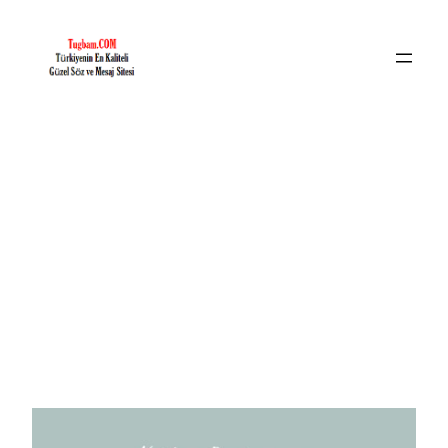
İçeriğe
geç