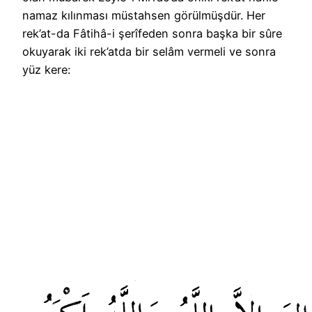
namaz kılınması müstahsen görülmüşdür. Her
rek’at-da Fâtihâ-i şerîfeden sonra başka bir sûre
okuyarak iki rek’atda bir selâm vermeli ve sonra
yüz kere: