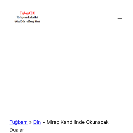
İçeriğe
geç
Tuğbam
»
Din
»
Miraç Kandilinde Okunacak
Dualar