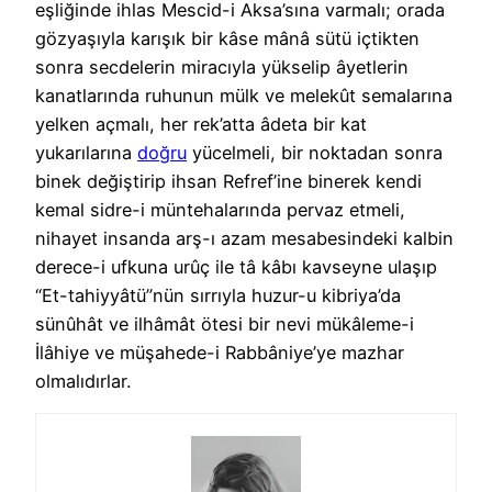
eşliğinde ihlas Mescid-i Aksa’sına varmalı; orada
gözyaşıyla karışık bir kâse mânâ sütü içtikten
sonra secdelerin miracıyla yükselip âyetlerin
kanatlarında ruhunun mülk ve melekût semalarına
yelken açmalı, her rek’atta âdeta bir kat
yukarılarına
doğru
yücelmeli, bir noktadan sonra
binek değiştirip ihsan Refref’ine binerek kendi
kemal sidre-i müntehalarında pervaz etmeli,
nihayet insanda arş-ı azam mesabesindeki kalbin
derece-i ufkuna urûç ile tâ kâbı kavseyne ulaşıp
“Et-tahiyyâtü”nün sırrıyla huzur-u kibriya’da
sünûhât ve ilhâmât ötesi bir nevi mükâleme-i
İlâhiye ve müşahede-i Rabbâniye’ye mazhar
olmalıdırlar.