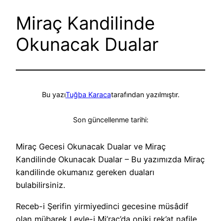
Miraç Kandilinde
Okunacak Dualar
Bu yazı
Tuğba Karaca
tarafından yazılmıştır.
Son güncellenme tarihi:
Miraç Gecesi Okunacak Dualar ve Miraç
Kandilinde Okunacak Dualar – Bu yazımızda Miraç
kandilinde okumanız gereken duaları
bulabilirsiniz.
Receb-i Şerifin yirmiyedinci gecesine müsâdif
olan mübarek Leyle-i Mi’rac’da oniki rek’at nafile