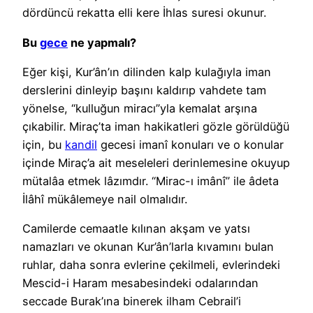
dördüncü rekatta elli kere İhlas suresi okunur.
Bu
gece
ne yapmalı?
Eğer kişi, Kur’ân’ın dilinden kalp kulağıyla iman
derslerini dinleyip başını kaldırıp vahdete tam
yönelse, “kulluğun miracı”yla kemalat arşına
çıkabilir. Miraç’ta iman hakikatleri gözle görüldüğü
için, bu
kandil
gecesi imanî konuları ve o konular
içinde Miraç’a ait meseleleri derinlemesine okuyup
mütalâa etmek lâzımdır. “Mirac-ı imânî” ile âdeta
İlâhî mükâlemeye nail olmalıdır.
Camilerde cemaatle kılınan akşam ve yatsı
namazları ve okunan Kur’ân’larla kıvamını bulan
ruhlar, daha sonra evlerine çekilmeli, evlerindeki
Mescid-i Haram mesabesindeki odalarından
seccade Burak’ına binerek ilham Cebrail’i