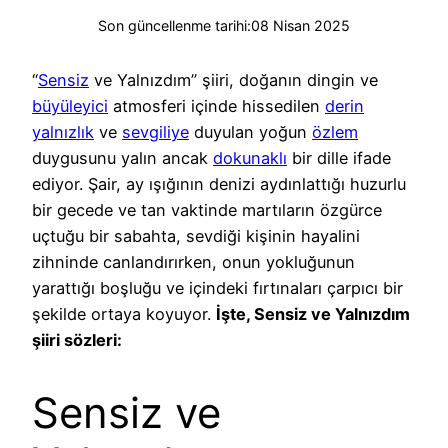
Son güncellenme tarihi:
08 Nisan 2025
“
Sensiz
ve Yalnızdım” şiiri, doğanın dingin ve
büyüleyici
atmosferi içinde hissedilen
derin
yalnızlık
ve
sevgiliye
duyulan yoğun
özlem
duygusunu yalın ancak
dokunaklı
bir dille ifade
ediyor. Şair, ay ışığının denizi aydınlattığı huzurlu
bir gecede ve tan vaktinde martıların özgürce
uçtuğu bir sabahta, sevdiği kişinin hayalini
zihninde canlandırırken, onun yokluğunun
yarattığı boşluğu ve içindeki fırtınaları çarpıcı bir
şekilde ortaya koyuyor.
İşte, Sensiz ve Yalnızdım
şiiri sözleri:
Sensiz ve