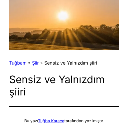
Tuğbam
»
Şiir
»
Sensiz ve Yalnızdım şiiri
Sensiz ve Yalnızdım
şiiri
Bu yazı
Tuğba Karaca
tarafından yazılmıştır.