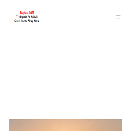
İçeriğe
geç