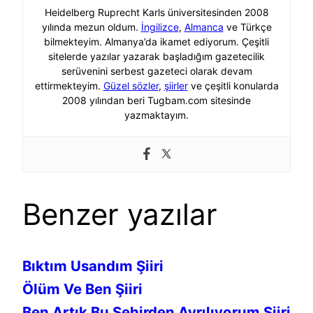
Heidelberg Ruprecht Karls üniversitesinden 2008
yılında mezun oldum.
İngilizce
,
Almanca
ve Türkçe
bilmekteyim. Almanya’da ikamet ediyorum. Çeşitli
sitelerde yazılar yazarak başladığım gazetecilik
serüvenini serbest gazeteci olarak devam
ettirmekteyim.
Güzel sözler
,
şiirler
ve çeşitli konularda
2008 yılından beri Tugbam.com sitesinde
yazmaktayım.
Benzer yazılar
Bıktım Usandım Şiiri
Ölüm Ve Ben Şiiri
Ben Artık Bu Şehirden Ayrılıyorum Şiiri