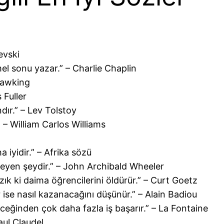
evski
l sonu yazar.” – Charlie Chaplin
Hawking
 Fuller
dır.” – Lev Tolstoy
 – William Carlos Williams
 iyidir.” – Afrika sözü
leyen şeydir.” – John Archibald Wheeler
ık ki daima öğrencilerini öldürür.” – Curt Goetz
r ise nasıl kazanacağını düşünür.” – Alain Badiou
ceğinden çok daha fazla iş başarır.” – La Fontaine
aul Claudel