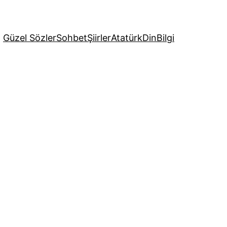
Güzel Sözler
Sohbet
Şiirler
Atatürk
Din
Bilgi