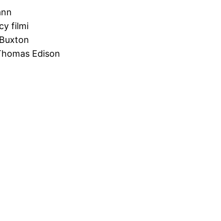
ann
cy filmi
 Buxton
 Thomas Edison