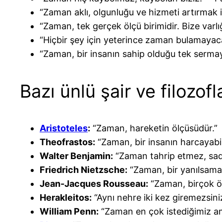
“Zaman aklı, olgunluğu ve hizmeti artırmak 
“Zaman, tek gerçek ölçü birimidir. Bize varl
“Hiçbir şey için yeterince zaman bulamayac
“Zaman, bir insanın sahip olduğu tek serm
Bazı ünlü şair ve filozofla
Aristoteles
:
“Zaman, hareketin ölçüsüdür.”
Theofrastos:
“Zaman, bir insanın harcayabil
Walter Benjamin:
“Zaman tahrip etmez, sad
Friedrich Nietzsche:
“Zaman, bir yanılsamad
Jean-Jacques Rousseau:
“Zaman, birçok ört
Herakleitos:
“Aynı nehre iki kez giremezsini
William Penn:
“Zaman en çok istediğimiz 