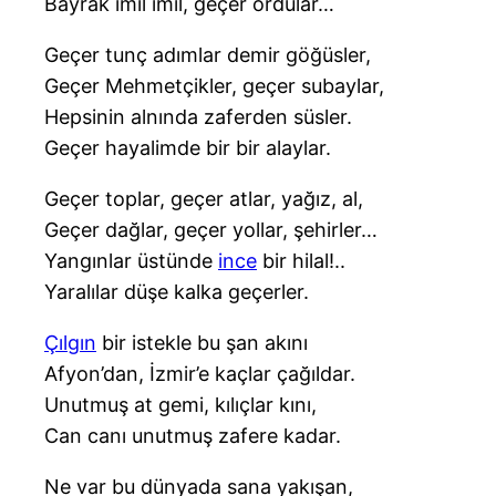
Bayrak imil imil, geçer ordular…
Geçer tunç adımlar demir göğüsler,
Geçer Mehmetçikler, geçer subaylar,
Hepsinin alnında zaferden süsler.
Geçer hayalimde bir bir alaylar.
Geçer toplar, geçer atlar, yağız, al,
Geçer dağlar, geçer yollar, şehirler…
Yangınlar üstünde
ince
bir hilal!..
Yaralılar düşe kalka geçerler.
Çılgın
bir istekle bu şan akını
Afyon’dan, İzmir’e kaçlar çağıldar.
Unutmuş at gemi, kılıçlar kını,
Can canı unutmuş zafere kadar.
Ne var bu dünyada sana yakışan,