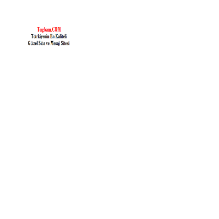
İçeriğe
geç