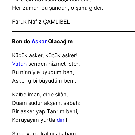
Her zaman bu şandan, o şana gider.
Faruk Nafiz ÇAMLIBEL
Ben de
Asker
Olacağım
Küçük asker, küçük asker!
Vatan
senden hizmet ister.
Bu ninniyle uyudum ben,
Asker gibi büyüdüm ben!..
Kalbe iman, elde silâh,
Duam şudur akşam, sabah:
Bir asker yap Tanrım beni,
Koruyayım yurtla
dini
!
Sakarya’da kalmış babam,