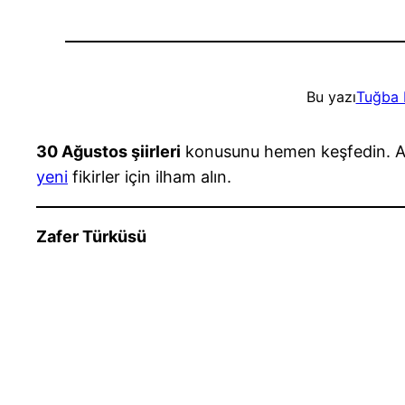
Bu yazı
Tuğba 
30 Ağustos şiirleri
konusunu hemen keşfedin. Amat
yeni
fikirler için ilham alın.
Zafer Türküsü