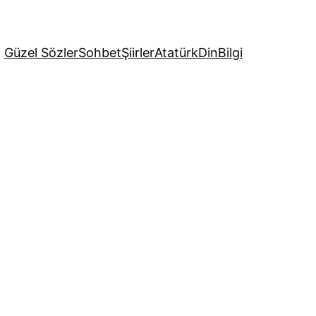
Güzel Sözler
Sohbet
Şiirler
Atatürk
Din
Bilgi