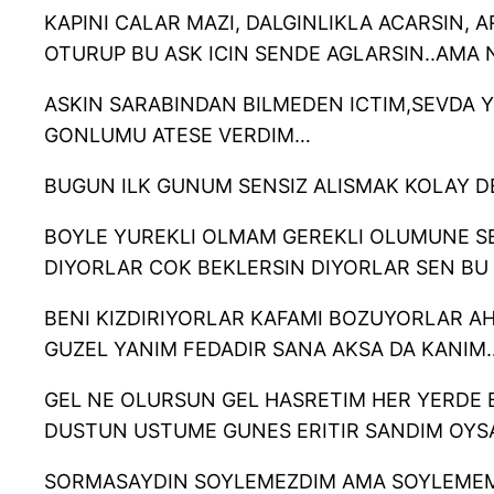
KAPINI CALAR MAZI, DALGINLIKLA ACARSIN, 
OTURUP BU ASK ICIN SENDE AGLARSIN..AMA N
ASKIN SARABINDAN BILMEDEN ICTIM,SEVDA Y
GONLUMU ATESE VERDIM…
BUGUN ILK GUNUM SENSIZ ALISMAK KOLAY DE
BOYLE YUREKLI OLMAM GEREKLI OLUMUNE SE
DIYORLAR COK BEKLERSIN DIYORLAR SEN BU
BENI KIZDIRIYORLAR KAFAMI BOZUYORLAR AH
GUZEL YANIM FEDADIR SANA AKSA DA KANIM
GEL NE OLURSUN GEL HASRETIM HER YERDE 
DUSTUN USTUME GUNES ERITIR SANDIM OYSA
SORMASAYDIN SOYLEMEZDIM AMA SOYLEMEM G