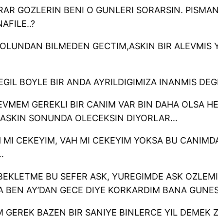
ARAR GOZLERIN BENI O GUNLERI SORARSIN. PISMA
AFILE..?
OLUNDAN BILMEDEN GECTIM,ASKIN BIR ALEVMIS Y
GIL BOYLE BIR ANDA AYRILDIGIMIZA INANMIS DEG
VMEM GEREKLI BIR CANIM VAR BIN DAHA OLSA HE
 ASKIN SONUNDA OLECEKSIN DIYORLAR…
 MI CEKEYIM, VAH MI CEKEYIM YOKSA BU CANIMD
…
BEKLETME BU SEFER ASK, YUREGIMDE ASK OZLEMI
 BEN AY’DAN GECE DIYE KORKARDIM BANA GUNES
EREK BAZEN BIR SANIYE BINLERCE YIL DEMEK 