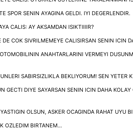
E SPOR SENIN AYAGINA GELDI. IYI DEGERLENDIR.
 CALIS: AY AKSAMDAN ISIKTIIIIR?
 DE COK SIVRILMEMEYE CALISIRSAN SENIN ICIN D
(OTOMOBILININ ANAHTARLARINI VERMEYI DUSUNME
UNLERI SABIRSIZLIKLA BEKLIYORUM! SEN YETER K
UN GECTI DIYE SAYARSAN SENIN ICIN DAHA KOLA
 YASTIGIN OLSUN, ASKER OCAGINDA RAHAT UYU B
COK OZLEDIM BIRTANEM…