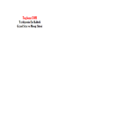
İçeriğe
geç