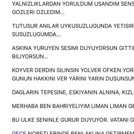
YALNIZLIKLARDAN YORULDUM USANDIM SENSI
GOZLERI OZLEDIM…
TUTUSUR ANILAR UYKUSUZLUGUNDA YETISIR
SUSUZLUGUMDA…
ASKINA YURUYEN SESIMI DUYUYORSUN GITT
BILIYORSUN…
KOYVER DERDIN SILINSIN YOLVER OFKEN Y
GUNUN HAKKINI VER YARINI YARIN DUSUNSUN
DAGLARIN TEPESINE, ESKIYANIN ALNINA, KI
MERHABA BEN BAHRIYELIYIM LIMAN LIMAN GE
BU ULKE SENINLE GURUR DUYUYOR. VATANI G
GECE
NOBETLERINDE BENI AKLINA GETIRMEM