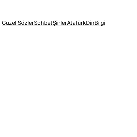
Güzel Sözler
Sohbet
Şiirler
Atatürk
Din
Bilgi