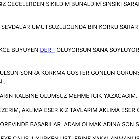
Z GECELERDEN SIKILDIM BUNALDIM SINSIKI SARA
 SEVDALAR UMUTSUZLUGUNDA BIN KORKU SARAR
IKCE BUYUYEN
DERT
OLUYORSUN SANA SOYLUYOR
ORULSUN SONRA KORKMA GOSTER GONLUN GORUN
 .
ZLARIN KALBINE OLUMSUZ MEHMETCIK YAZACAGIM.
ZERIM, AKLIMA ESER KIZ TAVLARIM AKLIMA ESER 
OREVINDE BASARILAR. ADAM OLMAK ADINA SON SAN
EYE CALIS. UYURKEN USTLERINE YAKALANMANI I