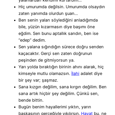
Hiç umurumda değilsin. Umurumda olsaydın
zaten yanımda olurdun şuan…
Ben senin yalan söylediğini anladığımda
bile, yüzün kızarmasın diye başımı öne
eğdim. Sen bunu aptallık sandın, ben ise
“edep” dedim.
Sen yalana sığındığın sürece doğru senden
kaçacaktır. Gerçi sen zaten doğrunun
peşinden de gitmiyorsun ya.
Yarı yolda bıraktığın birinin ahını alarak, hiç
kimseyle mutlu olamazsın.
İlahi
adalet diye
bir şey var; şaşmaz.
Sana kızgın değilim, sana kırgın değilim. Ben
sana artık hiçbir şey değilim. Çünkü sen,
bende bittin.
Bugün benim hayallerimi yıktın, yarın
başkasının gerçeğiyle yıkılırsın.
Hayat
bu, ne