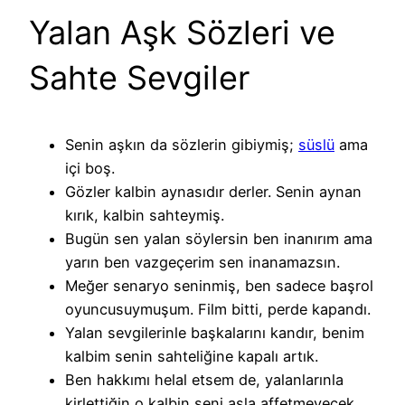
Yalan Aşk Sözleri ve
Sahte Sevgiler
Senin aşkın da sözlerin gibiymiş;
süslü
ama
içi boş.
Gözler kalbin aynasıdır derler. Senin aynan
kırık, kalbin sahteymiş.
Bugün sen yalan söylersin ben inanırım ama
yarın ben vazgeçerim sen inanamazsın.
Meğer senaryo seninmiş, ben sadece başrol
oyuncusuymuşum. Film bitti, perde kapandı.
Yalan sevgilerinle başkalarını kandır, benim
kalbim senin sahteliğine kapalı artık.
Ben hakkımı helal etsem de, yalanlarınla
kirlettiğin o kalbin seni asla affetmeyecek.