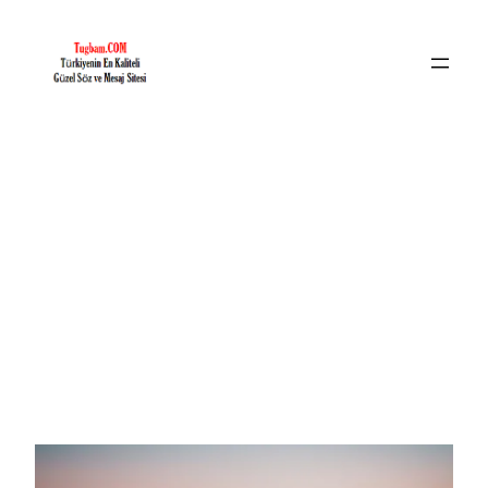
İçeriğe
geç