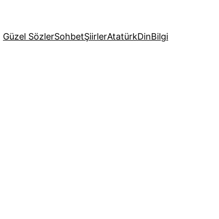
Güzel Sözler
Sohbet
Şiirler
Atatürk
Din
Bilgi