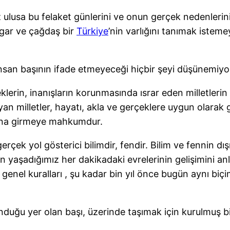
 ulusa bu felaket günlerini ve onun gerçek nedenlerini
gar ve çağdaş bir
Türkiye
’nin varlığını tanımak iste
insan başının ifade etmeyeceği hiçbir şeyi düşünemiy
lerin, inanışların korunmasında ısrar eden milletlerin 
yan milletler, hayatı, akla ve gerçeklere uygun olarak
tına girmeye mahkumdur.
rçek yol gösterici bilimdir, fendir. Bilim ve fennin dış
in yaşadığımız her dakikadaki evrelerinin gelişimini anl
iği genel kuralları , şu kadar bin yıl önce bugün aynı b
duğu yer olan başı, üzerinde taşımak için kurulmuş b