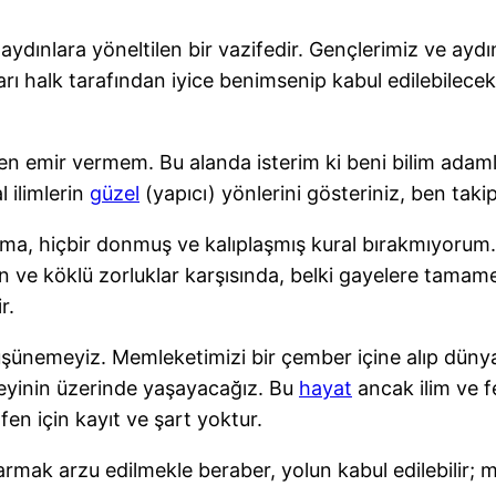
ınlara yöneltilen bir vazifedir. Gençlerimiz ve aydınl
ları halk tarafından iyice benimsenip kabul edilebilece
 ben emir vermem. Bu alanda isterim ki beni bilim adamla
 ilimlerin
güzel
(yapıcı) yönlerini gösteriniz, ben taki
gma, hiçbir donmuş ve kalıplaşmış kural bırakmıyorum
 ve köklü zorluklar karşısında, belki gayelere tamame
r.
üşünemeyiz. Memleketimizi bir çember içine alıp düny
zeyinin üzerinde yaşayacağız. Bu
hayat
ancak ilim ve fe
fen için kayıt ve şart yoktur.
mak arzu edilmekle beraber, yolun kabul edilebilir; mant