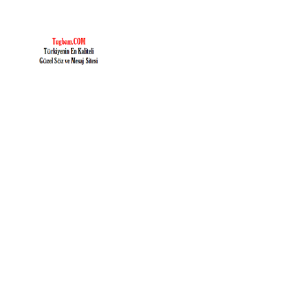
İçeriğe
geç