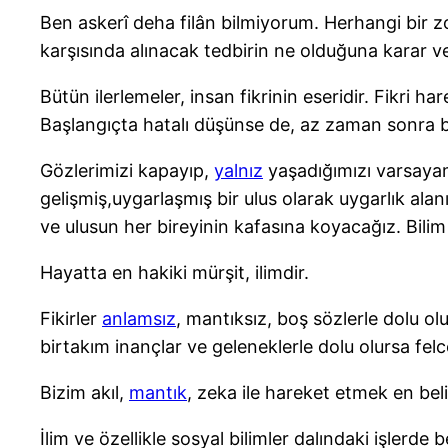
Ben askerî deha filân bilmiyorum. Herhangi bir z
karşısında alınacak tedbirin ne olduğuna karar 
Bütün ilerlemeler, insan fikrinin eseridir. Fikri h
Başlangıçta hatalı düşünse de, az zaman sonra bu 
Gözlerimizi kapayıp,
yalnız
yaşadığımızı varsayam
gelişmiş,uygarlaşmış bir ulus olarak uygarlık ala
ve ulusun her bireyinin kafasına koyacağız. Bilim
Hayatta en hakiki mürşit, ilimdir.
Fikirler
anlamsız
, mantıksız, boş sözlerle dolu olu
birtakım inançlar ve geleneklerle dolu olursa felc
Bizim akıl,
mantık
, zeka ile hareket etmek en beli
İlim ve özellikle sosyal bilimler dalındaki işlerde