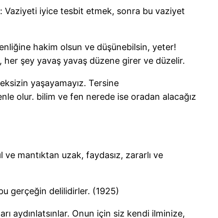
Vaziyeti iyice tesbit etmek, sonra bu vaziyet
t benliğine hakim olsun ve düşünebilsin, yeter!
ı, her şey yavaş yavaş düzene girer ve düzelir.
meksizin yaşayamayız. Tersine
nle olur. bilim ve fen nerede ise oradan alacağız
kıl ve mantıktan uzak, faydasız, zararlı ve
u gerçeğin delilidirler. (1925)
rı aydınlatsınlar. Onun için siz kendi ilminize,