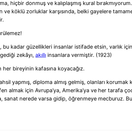
gma, hiçbir donmuş ve kalıplaşmış kural bırakmıyorum
 ve köklü zorluklar karşısında, belki gayelere tamame
r.
dürülemez!
 bu kadar güzellikleri insanlar istifade etsin, varlık 
rgediği zekâyı,
akıllı
insanlara vermiştir. (1923)
n her bireyinin kafasına koyacağız.
ahsil yapmış, diploma almış gelmiş, olanları korumak
 fen almak için Avrupa’ya, Amerika’ya ve her tarafa 
sa, sanat nerede varsa gidip, öğrenmeye mecburuz. Bu 