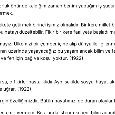
orluk önünde kaldığım zaman benim yaptığım iş şudur: 
vermek.
arekete getirmek birinci işimiz olmalıdır. Bir kere mille
hatayı düzeltebilir. Fikir bir kere faaliyete başladı m
ayız. Ülkemizi bir çember içine alıp dünya ile ilgilen
nının üzerinde yaşayacağız: bu yaşam ancak bilim ve fe
 ve fen için bağ ve koşul yoktur. (1922)
rsa, o fikirler hastalıklıdır Aynı şekilde sosyal hayat a
e uğrar. (1922)
rgin özelliğimizdir. Bütün hayatımızı dolduran olaylar b
 ben emir vermem. Bu alanda isterim ki beni bilim adamla