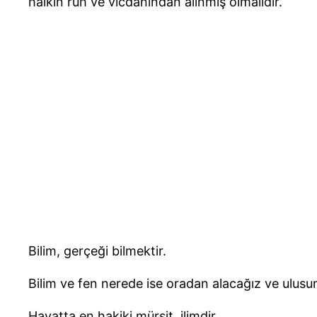
halkın ruh ve vicdanından alınmış olmalıdır.
Bilim, gerçeği bilmektir.
Bilim ve fen nerede ise oradan alacağız ve ulusu
Hayatta en hakiki mürşit, ilimdir.