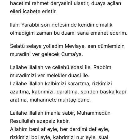
hacetimi rahmet deryasini ulastir, duaya açilan
elleri icabete eristir.
Ilahi Yarabbi son nefesimde kendime malik
olmadigim zaman bu duami sana emanet ederim.
Selatü selaya yolladim Mevlaya, sen cümlemizin
muradini ver gelecek Cuma’ya.
Lailahe illallah ve cellehü edasi ile, Rabbim
muradimizi ver melekler duasi ile.
Lailahe illallah kalbimizi karartma, rizkimizi
azaltma, kabrimizi, daraltma, senden baska kapi
aratma, muhannete muhtaç etme.
Lailahe illallah imanla sabir, Muhammedün
Resullullah azapsiz kabir.
Allahim beni af eyle, her derdimi def eyle,
rizkimizi bol eyle, kabrimizi nur eyle, sual