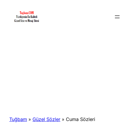
İçeriğe
geç
Tuğbam
»
Güzel Sözler
»
Cuma Sözleri