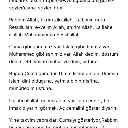
mübarek olsun https://www.tugbam.com/guzel-
sozler/cuma-sozleri.html
Rabbim Allah, fikrim zikrullah, kalbimin nuru
Resullullah, evvelim Allah, ahirim Allah, La ilahe
illallah Muhammedün Resullullah.
Cuma gibi günümüz var. Islam gibi dinimiz var.
Muhammed gibi sahimiz var. Allah dedim, dostum
dedim, 99 ismine mühür vurdum, üstüne.
Bugün Cuma günüdür. Dinim Islam dinidir. Dinimin
Islam dini olduguna, yetmis binin nisfina,
mühürledim üstüne.
Lailahe illallah üç muradim var, biri cennet, bir
irmak diyarini görmek. Aç cemalini göster diyarini.
Yine takvim yaprakları Cuma’yı gösteriyor,Rabbim
bu mübarek gün hürmetine günahlarımızı af