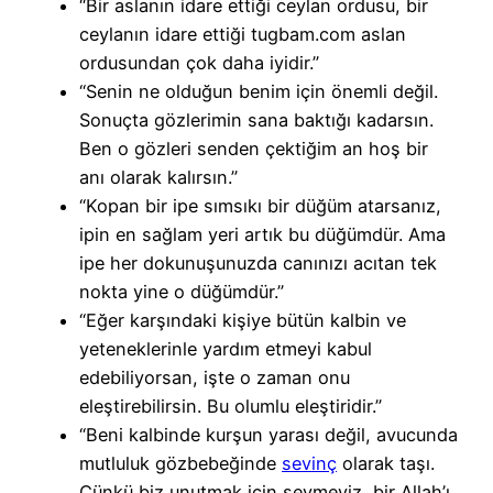
“Bir aslanın idare ettiği ceylan ordusu, bir
ceylanın idare ettiği tugbam.com aslan
ordusundan çok daha iyidir.”
“Senin ne olduğun benim için önemli değil.
Sonuçta gözlerimin sana baktığı kadarsın.
Ben o gözleri senden çektiğim an hoş bir
anı olarak kalırsın.”
“Kopan bir ipe sımsıkı bir düğüm atarsanız,
ipin en sağlam yeri artık bu düğümdür. Ama
ipe her dokunuşunuzda canınızı acıtan tek
nokta yine o düğümdür.”
“Eğer karşındaki kişiye bütün kalbin ve
yeteneklerinle yardım etmeyi kabul
edebiliyorsan, işte o zaman onu
eleştirebilirsin. Bu olumlu eleştiridir.”
“Beni kalbinde kurşun yarası değil, avucunda
mutluluk gözbebeğinde
sevinç
olarak taşı.
Çünkü biz unutmak için sevmeyiz, bir Allah’ı