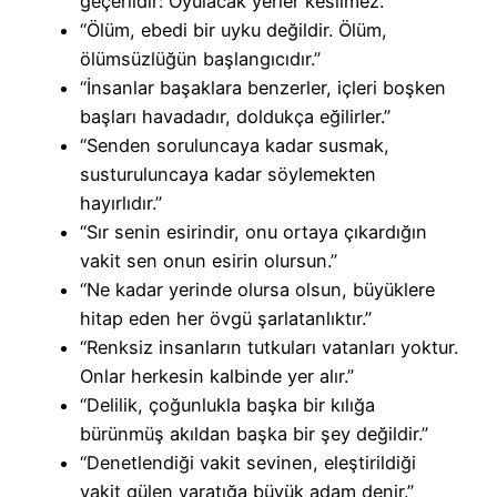
geçerlidir: Oyulacak yerler kesilmez.”
“Ölüm, ebedi bir uyku değildir. Ölüm,
ölümsüzlüğün başlangıcıdır.”
“İnsanlar başaklara benzerler, içleri boşken
başları havadadır, doldukça eğilirler.”
“Senden soruluncaya kadar susmak,
susturuluncaya kadar söylemekten
hayırlıdır.”
“Sır senin esirindir, onu ortaya çıkardığın
vakit sen onun esirin olursun.”
“Ne kadar yerinde olursa olsun, büyüklere
hitap eden her övgü şarlatanlıktır.”
“Renksiz insanların tutkuları vatanları yoktur.
Onlar herkesin kalbinde yer alır.”
“Delilik, çoğunlukla başka bir kılığa
bürünmüş akıldan başka bir şey değildir.”
“Denetlendiği vakit sevinen, eleştirildiği
vakit gülen yaratığa büyük adam denir.”