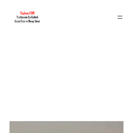
İçeriğe
geç