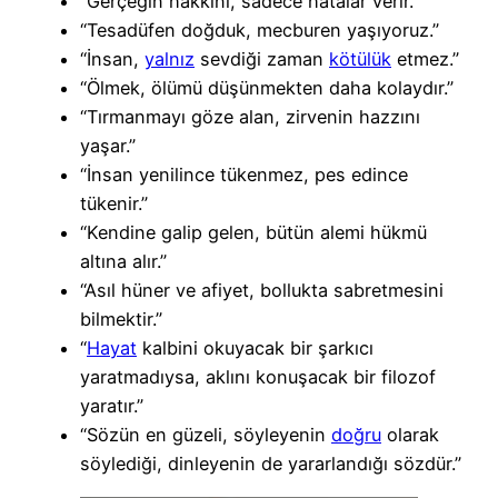
“Gerçeğin hakkını, sadece hatalar verir.”
“Tesadüfen doğduk, mecburen yaşıyoruz.”
“İnsan,
yalnız
sevdiği zaman
kötülük
etmez.”
“Ölmek, ölümü düşünmekten daha kolaydır.”
“Tırmanmayı göze alan, zirvenin hazzını
yaşar.”
“İnsan yenilince tükenmez, pes edince
tükenir.”
“Kendine galip gelen, bütün alemi hükmü
altına alır.”
“Asıl hüner ve afiyet, bollukta sabretmesini
bilmektir.”
“
Hayat
kalbini okuyacak bir şarkıcı
yaratmadıysa, aklını konuşacak bir filozof
yaratır.”
“Sözün en güzeli, söyleyenin
doğru
olarak
söylediği, dinleyenin de yararlandığı sözdür.”