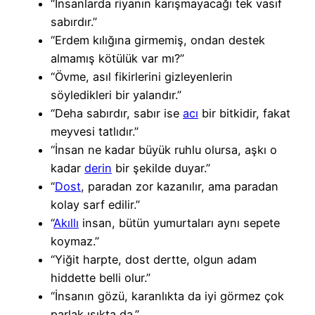
“İnsanlarda riyanın karışmayacağı tek vasıf
sabırdır.”
“Erdem kılığına girmemiş, ondan destek
almamış kötülük var mı?”
“Övme, asıl fikirlerini gizleyenlerin
söyledikleri bir yalandır.”
“Deha sabırdır, sabır ise
acı
bir bitkidir, fakat
meyvesi tatlıdır.”
“İnsan ne kadar büyük ruhlu olursa, aşkı o
kadar
derin
bir şekilde duyar.”
“
Dost
, paradan zor kazanılır, ama paradan
kolay sarf edilir.”
“
Akıllı
insan, bütün yumurtaları aynı sepete
koymaz.”
“Yiğit harpte, dost dertte, olgun adam
hiddette belli olur.”
“İnsanın gözü, karanlıkta da iyi görmez çok
parlak ışıkta da.”