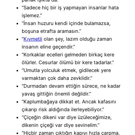
“Sadece hiç bir iş yapmayan insanlar hata
işlemez.”
“İnsan huzuru kendi içinde bulamazsa,
boşuna etrafta aramasın.”
“
Kıymetli
olan şey, lazım olduğu zaman
insanın eline geçendir.”
“Korkaklar ecelleri gelmeden birkaç kere
ölürler. Cesurlar ölümü bir kere tadarlar.”
“Umutla yolculuk etmek, gidilecek yere
varmaktan çok daha zevklidir.”
“Durmadan devam ettiğin sürece, ne kadar
yavaş gittiğin önemli değildir.”
“Kaplumbağaya dikkat et. Ancak kafasını
çıkarıp risk aldığında ilerleyebiliyor.”
“Çiçeğin dikeni var diye üzüleceğimize,
dikenin çiçeği var diye sevinelim.”
“Hiçbir zaman çıktığın kapıyı hızla çarpma,