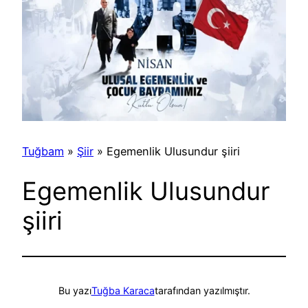
Tuğbam
»
Şiir
»
Egemenlik Ulusundur şiiri
Egemenlik Ulusundur
şiiri
Bu yazı
Tuğba Karaca
tarafından yazılmıştır.