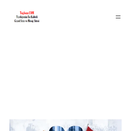
İçeriğe
geç