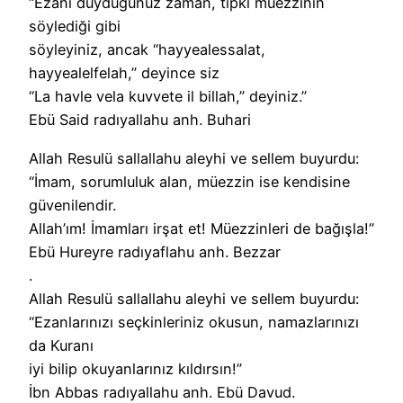
“Ezanı duyduğunuz zaman, tıpkı müezzinin
söylediği gibi
söyleyiniz, ancak “hayyealessalat,
hayyealelfelah,” deyince siz
“La havle vela kuvvete il billah,” deyiniz.”
Ebü Said radıyallahu anh. Buhari
Allah Resulü sallallahu aleyhi ve sellem buyurdu:
“İmam, sorumluluk alan, müezzin ise kendisine
güvenilendir.
Allah’ım! İmamları irşat et! Müezzinleri de bağışla!”
Ebü Hureyre radıyaflahu anh. Bezzar
.
Allah Resulü sallallahu aleyhi ve sellem buyurdu:
“Ezanlarınızı seçkinleriniz okusun, namazlarınızı
da Kuranı
iyi bilip okuyanlarınız kıldırsın!”
İbn Abbas radıyallahu anh. Ebü Davud.