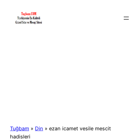
İçeriğe
geç
Tuğbam
»
Din
»
ezan icamet vesile mescit
hadisleri