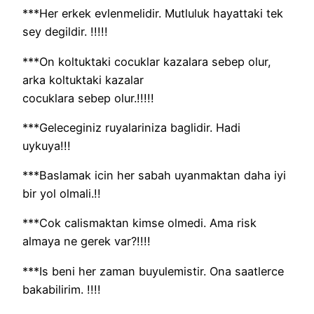
***Her erkek evlenmelidir. Mutluluk hayattaki tek
sey degildir. !!!!!
***On koltuktaki cocuklar kazalara sebep olur,
arka koltuktaki kazalar
cocuklara sebep olur.!!!!!
***Geleceginiz ruyalariniza baglidir. Hadi
uykuya!!!
***Baslamak icin her sabah uyanmaktan daha iyi
bir yol olmali.!!
***Cok calismaktan kimse olmedi. Ama risk
almaya ne gerek var?!!!!
***Is beni her zaman buyulemistir. Ona saatlerce
bakabilirim. !!!!