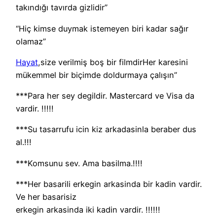
takındığı tavırda gizlidir”
“Hiç kimse duymak istemeyen biri kadar sağır
olamaz”
Hayat
,size verilmiş boş bir filmdirHer karesini
mükemmel bir biçimde doldurmaya çalışın”
***Para her sey degildir. Mastercard ve Visa da
vardir. !!!!!
***Su tasarrufu icin kiz arkadasinla beraber dus
al.!!!
***Komsunu sev. Ama basilma.!!!!
***Her basarili erkegin arkasinda bir kadin vardir.
Ve her basarisiz
erkegin arkasinda iki kadin vardir. !!!!!!