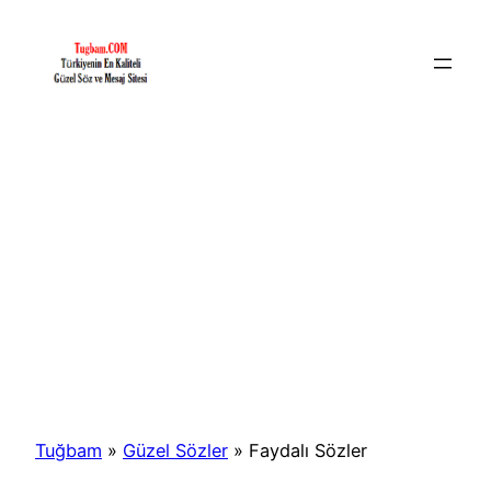
İçeriğe
geç
Tuğbam
»
Güzel Sözler
»
Faydalı Sözler