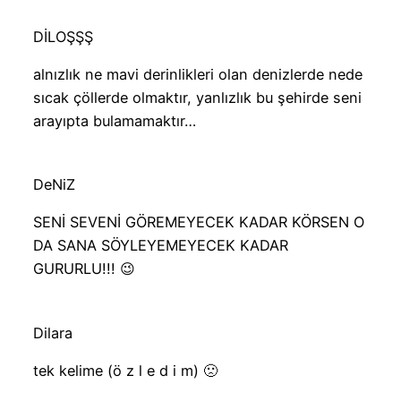
DİLOŞŞŞ
alnızlık ne mavi derinlikleri olan denizlerde nede
sıcak çöllerde olmaktır, yanlızlık bu şehirde seni
arayıpta bulamamaktır…
DeNiZ
SENİ SEVENİ GÖREMEYECEK KADAR KÖRSEN O
DA SANA SÖYLEYEMEYECEK KADAR
GURURLU!!! 😉
Dilara
tek kelime (ö z l e d i m) 🙁