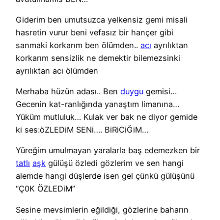
Giderim ben umutsuzca yelkensiz gemi misali
hasretin vurur beni vefasız bir hançer gibi
sanmaki korkarım ben ölümden..
acı
ayrılıktan
korkarım sensizlik ne demektir bilemezsinki
ayrılıktan acı ölümden
Merhaba hüzün adası.. Ben
duygu
gemisi…
Gecenin kat-ranlığında yanaştım limanına…
Yüküm mutluluk… Kulak ver bak ne diyor gemide
ki ses:öZLEDiM SENi…. BiRiCiĞiM…
Yüreğim umulmayan yaralarla baş edemezken bir
tatlı
aşk
gülüşü özledi gözlerim ve sen hangi
alemde hangi düşlerde isen gel çünkü gülüşünü
“Ç0K ÖZLEDiM”
Sesine mevsimlerin eğildiği, gözlerine baharın