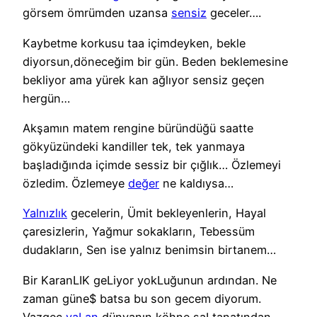
görsem ömrümden uzansa
sensiz
geceler….
Kaybetme korkusu taa içimdeyken, bekle
diyorsun,döneceğim bir gün. Beden beklemesine
bekliyor ama yürek kan ağlıyor sensiz geçen
hergün…
Akşamın matem rengine büründüğü saatte
gökyüzündeki kandiller tek, tek yanmaya
başladığında içimde sessiz bir çığlık… Özlemeyi
özledim. Özlemeye
değer
ne kaldıysa…
Yalnızlık
gecelerin, Ümit bekleyenlerin, Hayal
çaresizlerin, Yağmur sokakların, Tebessüm
dudakların, Sen ise yalnız benimsin birtanem…
Bir KaranLIK geLiyor yokLuğunun ardından. Ne
zaman güne$ batsa bu son gecem diyorum.
Vazgeç
yaLan
dünyanın köhne saLtanatından.