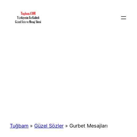
İçeriğe
geç
Tuğbam
»
Güzel Sözler
»
Gurbet Mesajları