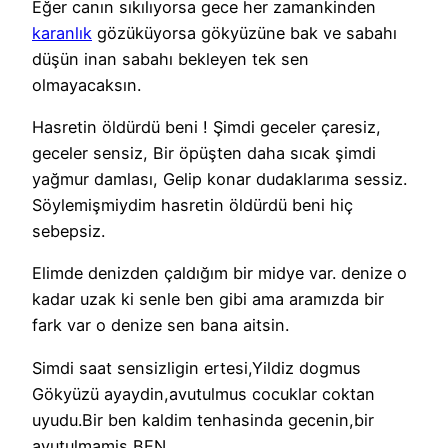
Eğer canın sıkılıyorsa gece her zamankinden
karanlık
gözüküyorsa gökyüzüne bak ve sabahı
düşün inan sabahı bekleyen tek sen
olmayacaksın.
Hasretin öldürdü beni ! Şimdi geceler çaresiz,
geceler sensiz, Bir öpüşten daha sıcak şimdi
yağmur damlası, Gelip konar dudaklarıma sessiz.
Söylemişmiydim hasretin öldürdü beni hiç
sebepsiz.
Elimde denizden çaldığım bir midye var. denize o
kadar uzak ki senle ben gibi ama aramızda bir
fark var o denize sen bana aitsin.
Simdi saat sensizligin ertesi,Yildiz dogmus
Gökyüzü ayaydin,avutulmus cocuklar coktan
uyudu.Bir ben kaldim tenhasinda gecenin,bir
avutulmamis BEN…