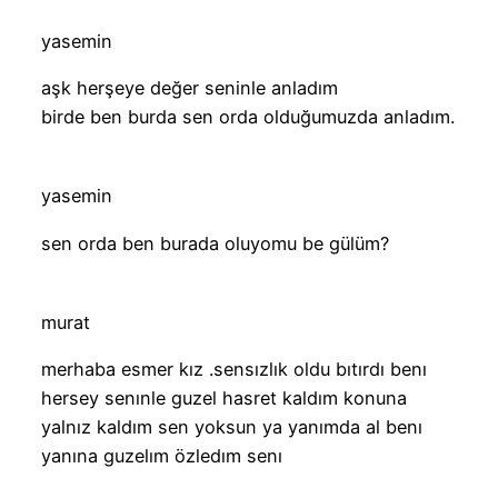
yasemin
aşk herşeye değer seninle anladım
birde ben burda sen orda olduğumuzda anladım.
yasemin
sen orda ben burada oluyomu be gülüm?
murat
merhaba esmer kız .sensızlık oldu bıtırdı benı
hersey senınle guzel hasret kaldım konuna
yalnız kaldım sen yoksun ya yanımda al benı
yanına guzelım özledım senı