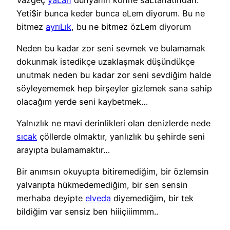
Yeti$ir bunca keder bunca eLem diyorum. Bu ne
bitmez
ayrıLık
, bu ne bitmez özLem diyorum
Neden bu kadar zor seni sevmek ve bulamamak
dokunmak istedikçe uzaklaşmak düşündükçe
unutmak neden bu kadar zor seni sevdiğim halde
söyleyememek hep birşeyler gizlemek sana sahip
olacağım yerde seni kaybetmek…
Yalnızlık ne mavi derinlikleri olan denizlerde nede
sıcak
çöllerde olmaktır, yanlızlık bu şehirde seni
arayıpta bulamamaktır…
Bir anımsın okuyupta bitiremediğim, bir özlemsin
yalvarıpta hükmedemediğim, bir sen sensin
merhaba deyipte
elveda
diyemediğim, bir tek
bildiğim var sensiz ben hiiiçiiimmm..