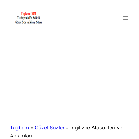
İçeriğe
geç
Tuğbam
»
Güzel Sözler
»
ingilizce Atasözleri ve
Anlamları