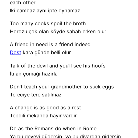
each other
İki cambaz aynı ipte oynamaz
Too many cooks spoil the broth
Horozu çok olan köyde sabah erken olur
A friend in need is a friend indeed
Dost
kara günde belli olur
Talk of the devil and you’ll see his hoofs
İti an çomağı hazırla
Don’t teach your grandmother to suck eggs
Tereciye tere satılmaz
A change is as good as a rest
Tebdili mekanda hayır vardır
Do as the Romans do when in Rome
Ya bu deveyi güdersin, ya bu diyardan gidersin