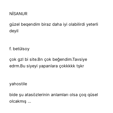
NİSANUR
güzel beqendim biraz daha iyi olabilirdi yeterli
deyil
f. betülsoy
çok gzl bi site.Bn çok beğendim.Tavsiye
edrm.Bu siyeyi yapanlara çokkkkk tşkr
yahostile
bide şu atasözlerinin anlamları olsa çoq qüsel
olcakmış …