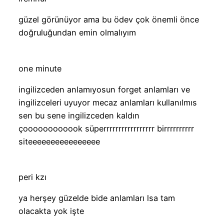
güzel görünüyor ama bu ödev çok önemli önce
doğruluğundan emin olmalıyım
one minute
ingilizceden anlamıyosun forget anlamları ve
ingilizceleri uyuyor mecaz anlamları kullanılmıs
sen bu sene ingilizceden kaldın
çoooooooooook süperrrrrrrrrrrrrrrrr birrrrrrrrrr
siteeeeeeeeeeeeeeee
peri kzı
ya herşey güzelde bide anlamları lsa tam
olacakta yok işte