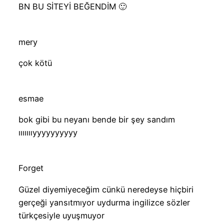
BN BU SİTEYİ BEĞENDİM 🙂
mery
çok kötü
esmae
bok gibi bu neyanı bende bir şey sandım
ıııııııyyyyyyyyyy
Forget
Güzel diyemiyeceğim cünkü neredeyse hiçbiri
gerçeği yansıtmıyor uydurma ingilizce sözler
türkçesiyle uyuşmuyor