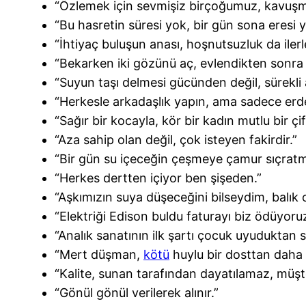
“Özlemek için sevmişiz birçoğumuz, kavuş
“Bu hasretin süresi yok, bir gün sona eresi y
“İhtiyaç buluşun anası, hoşnutsuzluk da iler
“Bekarken iki gözünü aç, evlendikten sonra b
“Suyun taşı delmesi gücünden değil, sürekli
“Herkesle arkadaşlık yapın, ama sadece erd
“Sağır bir kocayla, kör bir kadın mutlu bir çift
“Aza sahip olan değil, çok isteyen fakirdir.”
“Bir gün su içeceğin çeşmeye çamur sıçratm
“Herkes dertten içiyor ben şişeden.”
“Aşkımızın suya düşeceğini bilseydim, balık 
“Elektriği Edison buldu faturayı biz ödüyoruz
“Analık sanatının ilk şartı çocuk uyuduktan 
“Mert düşman,
kötü
huylu bir dosttan daha i
“Kalite, sunan tarafından dayatılamaz, müşter
“Gönül gönül verilerek alınır.”