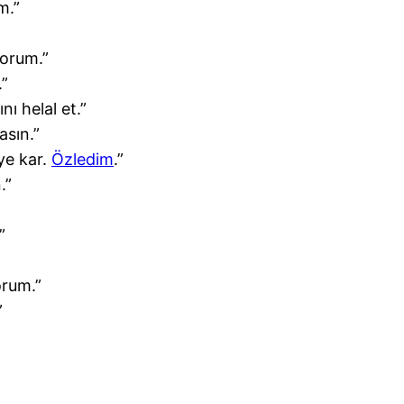
m.”
yorum.”
.”
nı helal et.”
sın.”
ye kar.
Özledim
.”
.”
”
orum.”
”