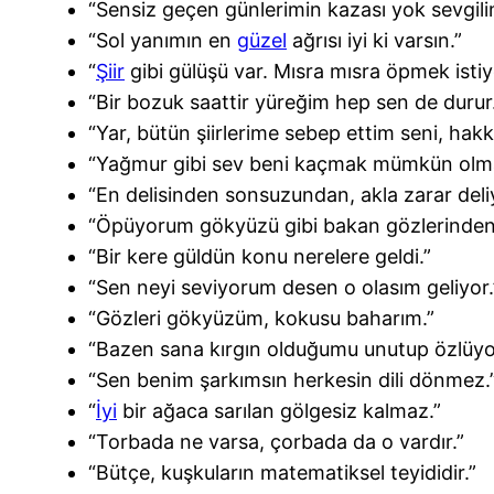
“Sensiz geçen günlerimin kazası yok sevgili
“Sol yanımın en
güzel
ağrısı iyi ki varsın.”
“
Şiir
gibi gülüşü var. Mısra mısra öpmek isti
“Bir bozuk saattir yüreğim hep sen de durur
“Yar, bütün şiirlerime sebep ettim seni, hakkı
“Yağmur gibi sev beni kaçmak mümkün olma
“En delisinden sonsuzundan, akla zarar deli
“Öpüyorum gökyüzü gibi bakan gözlerinden
“Bir kere güldün konu nerelere geldi.”
“Sen neyi seviyorum desen o olasım geliyor.
“Gözleri gökyüzüm, kokusu baharım.”
“Bazen sana kırgın olduğumu unutup özlüy
“Sen benim şarkımsın herkesin dili dönmez.
“
İyi
bir ağaca sarılan gölgesiz kalmaz.”
“Torbada ne varsa, çorbada da o vardır.”
“Bütçe, kuşkuların matematiksel teyididir.”