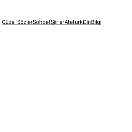
Güzel Sözler
Sohbet
Şiirler
Atatürk
Din
Bilgi