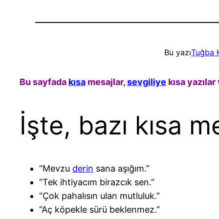
Bu yazı
Tuğba 
Bu sayfada
kısa
mesajlar,
sevgiliye
kısa yazılar v
İşte, bazı kısa m
“Mevzu
derin
sana aşığım.”
“Tek ihtiyacım birazcık sen.”
“Çok pahalısın ulan mutluluk.”
“Aç köpekle sürü beklenmez.”