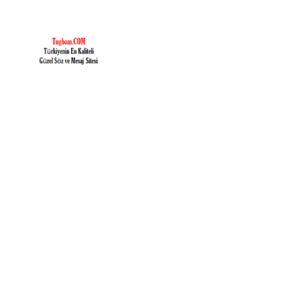
İçeriğe
geç