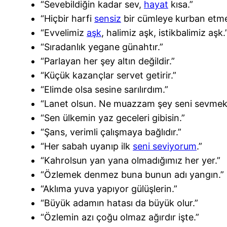
“Sevebildiğin kadar sev,
hayat
kısa.”
“Hiçbir harfi
sensiz
bir cümleye kurban etm
“Evvelimiz
aşk
, halimiz aşk, istikbalimiz aşk.
“Sıradanlık yegane günahtır.”
“Parlayan her şey altın değildir.”
“Küçük kazançlar servet getirir.”
“Elimde olsa sesine sarılırdım.”
“Lanet olsun. Ne muazzam şey seni sevmek
“Sen ülkemin yaz geceleri gibisin.”
“Şans, verimli çalışmaya bağlıdır.”
“Her sabah uyanıp ilk
seni seviyorum
.”
“Kahrolsun yan yana olmadığımız her yer.”
“Özlemek denmez buna bunun adı yangın.”
“Aklıma yuva yapıyor gülüşlerin.”
“Büyük adamın hatası da büyük olur.”
“Özlemin azı çoğu olmaz ağırdır işte.”