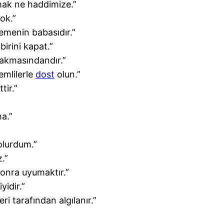
mak ne haddimize.”
ok.”
lemenin babasıdır.”
irini kapat.”
 akmasındandır.”
emlilerle
dost
olun.”
tir.”
a.”
olurdum.”
.”
sonra uyumaktır.”
yidir.”
i tarafından algılanır.”