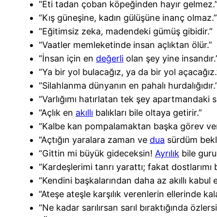
“Eti tadan çoban köpeğinden hayır gelmez.
“Kış güneşine, kadın gülüşüne inanç olmaz.”
“Eğitimsiz zeka, madendeki gümüş gibidir.”
“Vaatler memleketinde insan açlıktan ölür.”
“İnsan için en
değerli
olan şey yine insandır.
“Ya bir yol bulacağız, ya da bir yol açacağız.
“Silahlanma dünyanın en pahalı hurdalığıdır.
“Varlığımı hatırlatan tek şey apartmandaki 
“Açlık en
akıllı
balıkları bile oltaya getirir.”
“Kalbe kan pompalamaktan başka görev ver
“Açtığın yaralara zaman ve
dua
sürdüm bekl
“Gittin mi büyük gideceksin!
Ayrılık
bile guru
“Kardeşlerimi tanrı yarattı; fakat dostlarımı
“Kendini başkalarından daha az akıllı kabul 
“Ateşe ateşle karşılık verenlerin ellerinde kal
“Ne kadar sarılırsan sarıl bıraktığında özlersi