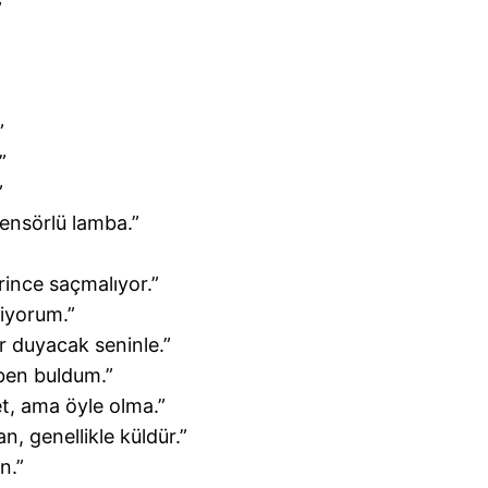
”
”
”
”
sensörlü lamba.”
ince saçmalıyor.”
iyorum.”
r duyacak seninle.”
 ben buldum.”
et, ama öyle olma.”
an, genellikle küldür.”
n.”