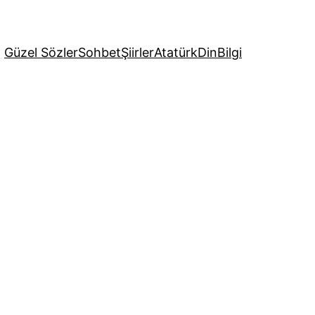
Güzel Sözler
Sohbet
Şiirler
Atatürk
Din
Bilgi