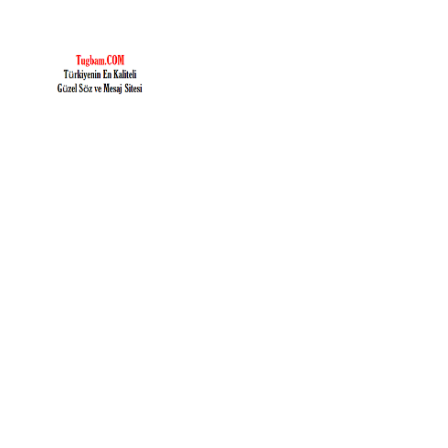
İçeriğe
geç