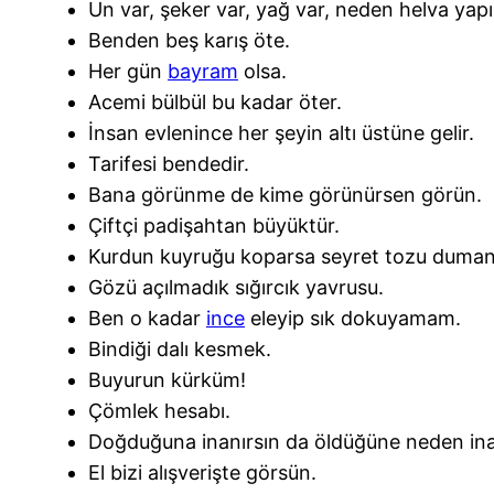
Un var, şeker var, yağ var, neden helva ya
Benden beş karış öte.
Her gün
bayram
olsa.
Acemi bülbül bu kadar öter.
İnsan evlenince her şeyin altı üstüne gelir.
Tarifesi bendedir.
Bana görünme de kime görünürsen görün.
Çiftçi padişahtan büyüktür.
Kurdun kuyruğu koparsa seyret tozu duman
Gözü açılmadık sığırcık yavrusu.
Ben o kadar
ince
eleyip sık dokuyamam.
Bindiği dalı kesmek.
Buyurun kürküm!
Çömlek hesabı.
Doğduğuna inanırsın da öldüğüne neden in
El bizi alışverişte görsün.