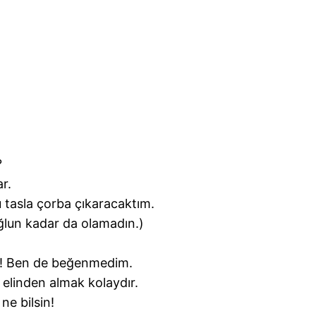
?
r.
u tasla çorba çıkaracaktım.
 Oğlun kadar da olamadın.)
a! Ben de beğenmedim.
 elinden almak kolaydır.
ne bilsin!