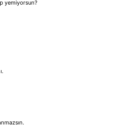
pıp yemiyorsun?
ı.
anmazsın.