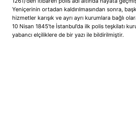
1261)’den itibaren polis adı altında hayata geçmi
Yeniçerinin ortadan kaldırılmasından sonra, baş
hizmetler karışık ve ayrı ayrı kurumlara bağlı ol
10 Nisan 1845’te İstanbul’da ilk polis teşkilatı 
yabancı elçiliklere de bir yazı ile bildirilmiştir.