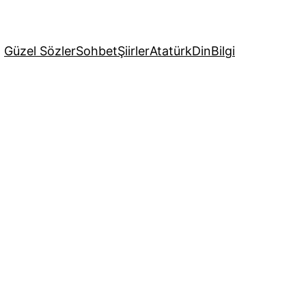
Güzel Sözler
Sohbet
Şiirler
Atatürk
Din
Bilgi