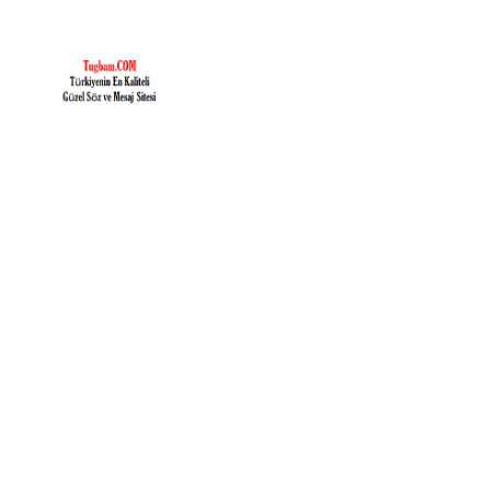
İçeriğe
geç