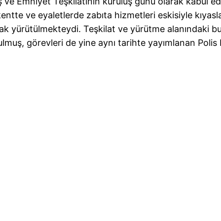
ş ve Emniyet Teşkilatının kuruluş günü olarak kabul edi
kentte ve eyaletlerde zabıta hizmetleri eskisiyle kı
arak yürütülmekteydi. Teşkilat ve yürütme alanındaki bu
kurulmuş, görevleri de yine aynı tarihte yayımlanan Po