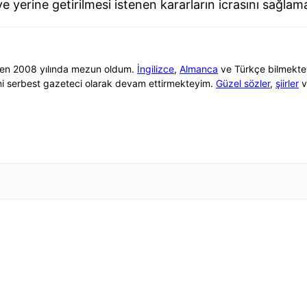
erine getirilmesi istenen kararların icrasını sağlama
nden 2008 yılında mezun oldum.
İngilizce
,
Almanca
ve Türkçe bilmektey
ni serbest gazeteci olarak devam ettirmekteyim.
Güzel sözler
,
şiirler
v