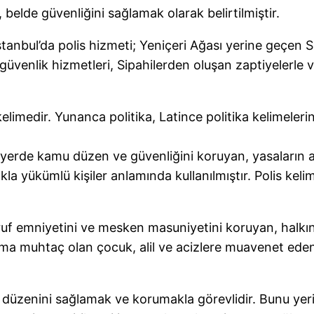
belde güvenliğini sağlamak olarak belirtilmiştir.
tanbul’da polis hizmeti; Yeniçeri Ağası yerine geçen Se
 güvenlik hizmetleri, Sipahilerden oluşan zaptiyelerle 
elimedir. Yunanca politika, Latince politika kelimeleri
u yerde kamu düzen ve güvenliğini koruyan, yasaların a
akla yükümlü kişiler anlamında kullanılmıştır. Polis kel
sarruf emniyetini ve mesken masuniyetini koruyan, hal
rdıma muhtaç olan çocuk, alil ve acizlere muavenet ed
ve düzenini sağlamak ve korumakla görevlidir. Bunu ye