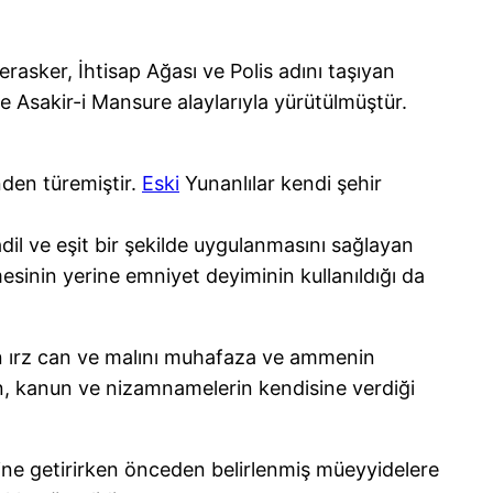
rasker, İhtisap Ağası ve Polis adını taşıyan
ve Asakir-i Mansure alaylarıyla yürütülmüştür.
nden türemiştir.
Eski
Yunanlılar kendi şehir
dil ve eşit bir şekilde uygulanmasını sağlayan
imesinin yerine emniyet deyiminin kullanıldığı da
kın ırz can ve malını muhafaza ve ammenin
en, kanun ve nizamnamelerin kendisine verdiği
rine getirirken önceden belirlenmiş müeyyidelere