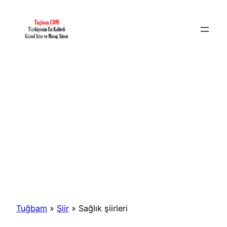
İçeriğe
geç
Tuğbam
»
Şiir
»
Sağlık şiirleri