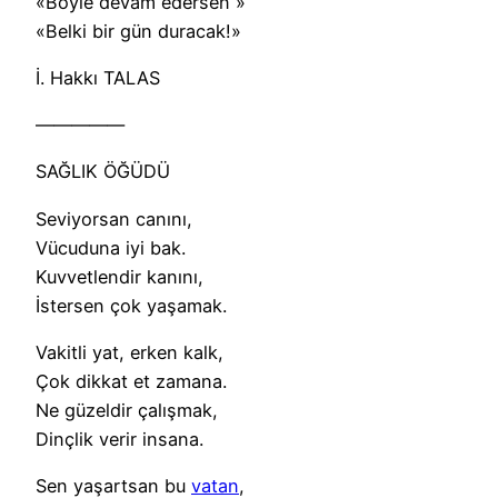
«Böyle devam edersen »
«Belki bir gün duracak!»
İ. Hakkı TALAS
—————
SAĞLIK ÖĞÜDÜ
Seviyorsan canını,
Vücuduna iyi bak.
Kuvvetlendir kanını,
İstersen çok yaşamak.
Vakitli yat, erken kalk,
Çok dikkat et zamana.
Ne güzeldir çalışmak,
Dinçlik verir insana.
Sen yaşartsan bu
vatan
,