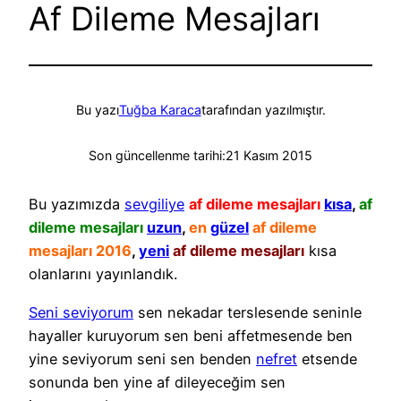
Af Dileme Mesajları
Bu yazı
Tuğba Karaca
tarafından yazılmıştır.
Son güncellenme tarihi:
21 Kasım 2015
Bu yazımızda
sevgiliye
af dileme mesajları
kısa
,
af
dileme mesajları
uzun
,
en
güzel
af dileme
mesajları 2016
,
yeni
af dileme mesajları
kısa
olanlarını yayınlandık.
Seni seviyorum
sen nekadar terslesende seninle
hayaller kuruyorum sen beni affetmesende ben
yine seviyorum seni sen benden
nefret
etsende
sonunda ben yine af dileyeceğim sen