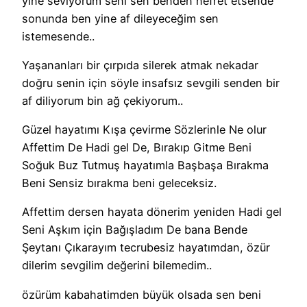
yine seviyorum seni sen benden nefret etsende
sonunda ben yine af dileyeceğim sen
istemesende..
Yaşananları bir çırpıda silerek atmak nekadar
doğru senin için söyle insafsız sevgili senden bir
af diliyorum bin ağ çekiyorum..
Güzel hayatımı Kışa çevirme Sözlerinle Ne olur
Affettim De Hadi gel De, Bırakıp Gitme Beni
Soğuk Buz Tutmuş hayatımla Başbaşa Bırakma
Beni Sensiz bırakma beni geleceksiz.
Affettim dersen hayata dönerim yeniden Hadi gel
Seni Aşkım için Bağışladım De bana Bende
Şeytanı Çıkarayım tecrubesiz hayatımdan, özür
dilerim sevgilim değerini bilemedim..
özürüm kabahatimden büyük olsada sen beni