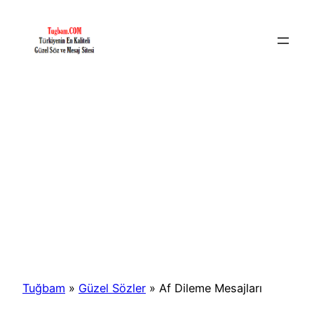
İçeriğe
geç
Tuğbam
»
Güzel Sözler
»
Af Dileme Mesajları