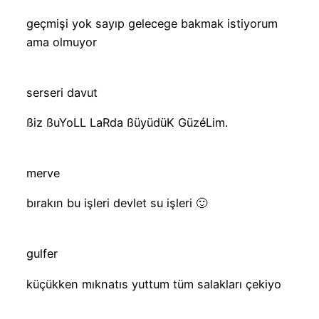
geçmişi yok sayıp gelecege bakmak istiyorum
ama olmuyor
serseri davut
ßiz ßuYoLL LaRda ßüyüdüK GüzéLim.
merve
bırakın bu işleri devlet su işleri 🙂
gulfer
küçükken mıknatıs yuttum tüm salakları çekiyo