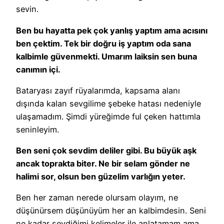
sevin.
Ben bu hayatta pek çok yanlış yaptım ama acısını
ben çektim. Tek bir doğru iş yaptım oda sana
kalbimle güvenmekti. Umarım laiksin sen buna
canımın içi.
Bataryası zayıf rüyalarımda, kapsama alanı
dışında kalan sevgilime şebeke hatası nedeniyle
ulaşamadım. Şimdi yüreğimde ful çeken hattımla
seninleyim.
Ben seni çok sevdim deliler gibi. Bu büyük aşk
ancak toprakta biter. Ne bir selam gönder ne
halimi sor, olsun ben güzelim varlığın yeter.
Ben her zaman nerede olursam olayım, ne
düşünürsem düşünüyüm her an kalbimdesin. Seni
ne kadar sevdiğimi kelimeler ile anlatamam ama