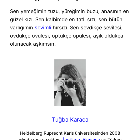
Sen yemeğimin tuzu, yüreğimin buzu, anasının en
güzel kızı. Sen kalbimde en tatlı sızı, sen bütün
varlığımın
sevimli
hırsızı. Sen sevdikçe sevilesi,
övdükçe övülesi, öptükçe öpülesi, aşık oldukça
olunacak aşkımsın.
Tuğba Karaca
Heidelberg Ruprecht Karls üniversitesinden 2008
yılında mezun oldum.
İngilizce
,
Almanca
ve Türkçe