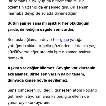
Bir romansın okuyup da bitiremediğim. Bir
özlemsin uzanıp da erişemediğim. Bir sensin
merhaba deyip de evlada diyemediğim.
Bütün şairler sana mı aşıktı ki her okuduğum
şiirde, dinlediğim ezgide sen vardın.
Ben asla ağlamam deyip her
gece
yatağa
yattığında aklına o gelip gözünden iki damla yaş
süzülüyorsa eğer utançla işte o zaman aşıksın
demektir.
Aşkım var dağlar bilemez. Sevgim var kimsenin
aklı alamaz. Birde sen varsın ya bir tanem,
dünyada kimse böyle sevilemez.
Sana bahçeden
gül
değil, güneşten atom koparıp
getirmek istiyorum ama kalbim gibi ellerin de
yanar diye korkuyorum.