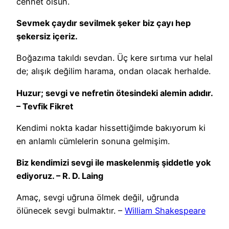
cennet olsun.
Sevmek çaydır sevilmek şeker biz çayı hep
şekersiz içeriz.
Boğazıma takıldı sevdan. Üç kere sırtıma vur helal
de; alışık değilim harama, ondan olacak herhalde.
Huzur; sevgi ve nefretin ötesindeki alemin adıdır.
– Tevfik Fikret
Kendimi nokta kadar hissettiğimde bakıyorum ki
en anlamlı cümlelerin sonuna gelmişim.
Biz kendimizi sevgi ile maskelenmiş şiddetle yok
ediyoruz. – R. D. Laing
Amaç, sevgi uğruna ölmek değil, uğrunda
ölünecek sevgi bulmaktır. –
William Shakespeare