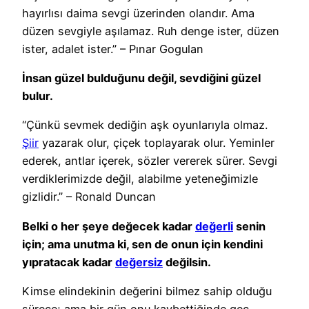
hayırlısı daima sevgi üzerinden olandır. Ama
düzen sevgiyle aşılamaz. Ruh denge ister, düzen
ister, adalet ister.” – Pınar Gogulan
İnsan güzel bulduğunu değil, sevdiğini güzel
bulur.
“Çünkü sevmek dediğin aşk oyunlarıyla olmaz.
Şiir
yazarak olur, çiçek toplayarak olur. Yeminler
ederek, antlar içerek, sözler vererek sürer. Sevgi
verdiklerimizde değil, alabilme yeteneğimizle
gizlidir.” – Ronald Duncan
Belki o her şeye değecek kadar
değerli
senin
için; ama unutma ki, sen de onun için kendini
yıpratacak kadar
değersiz
değilsin.
Kimse elindekinin değerini bilmez sahip olduğu
sürece; ama bir gün onu kaybettiğinde geç