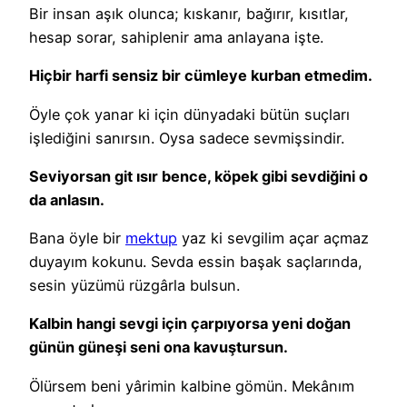
Bir insan aşık olunca; kıskanır, bağırır, kısıtlar,
hesap sorar, sahiplenir ama anlayana işte.
Hiçbir harfi sensiz bir cümleye kurban etmedim.
Öyle çok yanar ki için dünyadaki bütün suçları
işlediğini sanırsın. Oysa sadece sevmişsindir.
Seviyorsan git ısır bence, köpek gibi sevdiğini o
da anlasın.
Bana öyle bir
mektup
yaz ki sevgilim açar açmaz
duyayım kokunu. Sevda essin başak saçlarında,
sesin yüzümü rüzgârla bulsun.
Kalbin hangi sevgi için çarpıyorsa yeni doğan
günün güneşi seni ona kavuştursun.
Ölürsem beni yârimin kalbine gömün. Mekânım