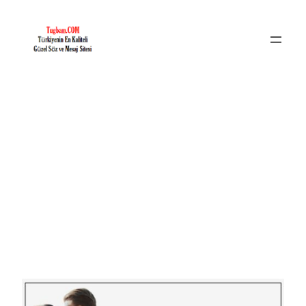
İçeriğe
geç