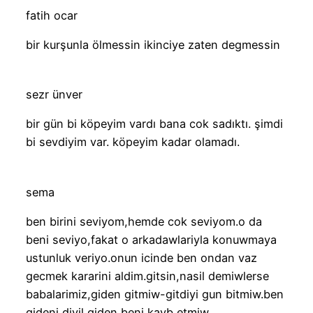
fatih ocar
bir kurşunla ölmessin ikinciye zaten degmessin
sezr ünver
bir gün bi köpeyim vardı bana cok sadıktı. şimdi
bi sevdiyim var. köpeyim kadar olamadı.
sema
ben birini seviyom,hemde cok seviyom.o da
beni seviyo,fakat o arkadawlariyla konuwmaya
ustunluk veriyo.onun icinde ben ondan vaz
gecmek kararini aldim.gitsin,nasil demiwlerse
babalarimiz,giden gitmiw-gitdiyi gun bitmiw.ben
gideni diyil,giden beni kayb etmiw