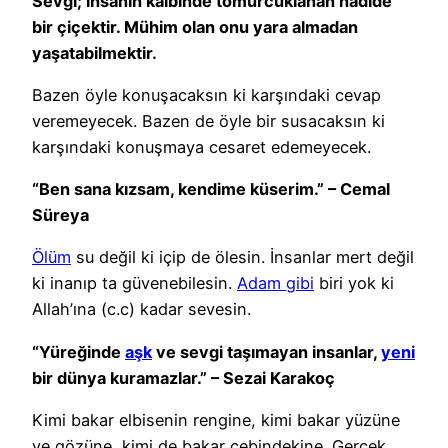
Sevgi; insanın kalbinde tomurcuklanan nadide
bir çiçektir. Mühim olan onu yara almadan
yaşatabilmektir.
Bazen öyle konuşacaksın ki karşındaki cevap
veremeyecek. Bazen de öyle bir susacaksın ki
karşındaki konuşmaya cesaret edemeyecek.
“Ben sana kızsam, kendime küserim.” – Cemal
Süreya
Ölüm
su değil ki içip de ölesin. İnsanlar mert değil
ki inanıp ta güvenebilesin.
Adam gibi
biri yok ki
Allah’ına (c.c) kadar sevesin.
“Yüreğinde
aşk
ve sevgi taşımayan insanlar,
yeni
bir dünya kuramazlar.” – Sezai Karakoç
Kimi bakar elbisenin rengine, kimi bakar yüzüne
ve gözüne, kimi de bakar cebindekine. Gerçek