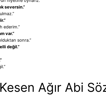
un niyetine oynarız.”
ok seversin.”
ulmaz.”
r.”
h ederim.”
m var.”
olduktan sonra.”
li değil.”
”
l.”
 Kesen Ağır Abi Söz