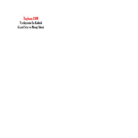
İçeriğe
geç