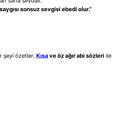
can sana sevdalı.”
 saygısı sonsuz sevgisi ebedi olur.”
 şeyi özetler.
Kısa
ve öz ağır abi sözleri
ile