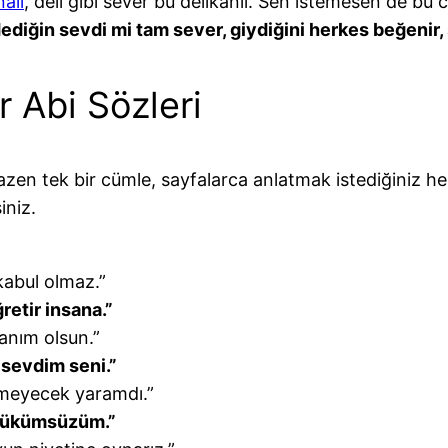
alı
, deli gibi sever bu delikanlı. Sen istemesen de bu 
dediğin sevdi mi tam sever, giydiğini herkes beğenir,
r Abi Sözleri
en tek bir cümle, sayfalarca anlatmak istediğiniz her
iniz.
kabul olmaz.”
retir insana.”
anım olsun.”
 sevdim seni.”
şmeyecek yaramdı.”
 hükümsüzüm.”