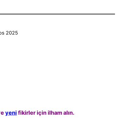
os 2025
 ve
yeni
fikirler için ilham alın.