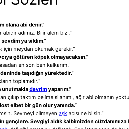
m olana abi denir.”
abidir adımız. Bilir alem bizi.”
 sevdim ya sildim.”
k için meydan okumak gerekir.”
 avcıya götüren köpek olmayacaksın.”
asadan en son ben kalkarım.”
bedeninde taşıdığın yürektedir.”
arın toplamıdır.”
n unutmakla
devrim
yaparım.”
n çıkıp taktım belime silahımı, ağır abi olmanın yoktu
ost elbet bir gün olur yanında.”
imsin. Sevmeyi bilmeyen
aşk
acısı ne bilsin.”
tün gençlere. Sevgiyi aldık kalbimizden cüzdanımıza 