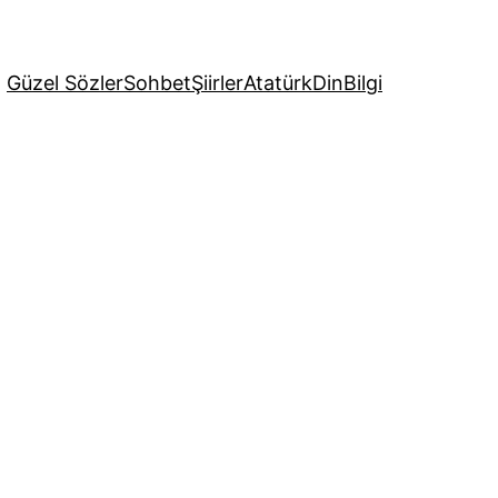
Güzel Sözler
Sohbet
Şiirler
Atatürk
Din
Bilgi