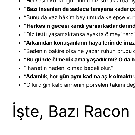
“Herkesin korktuğu ölümü biz sokaklarda oy
“Bazı insanları da sadece tanıyana kadar ç
“Bunu da yaz hâkim bey umuda kelepçe vur
“Herkesin gecesi kendi yarası kadar derindi
“Diz üstü yaşamaktansa ayakta ölmeyi terci
“Arkamdan konuşanların hayallerin de imza
“Bedenin bakire olsa ne yazar ruhun or..pu 
“Bu günde ölmedik ama yaşadık mı? O da bel
“İhanetin nedeni olmaz bedeli olur.”
“Adamlık, her gün aynı kadına aşık olmaktır.
“O kırdığın kalp annenin porselen takımı deği
İşte, Bazı Racon