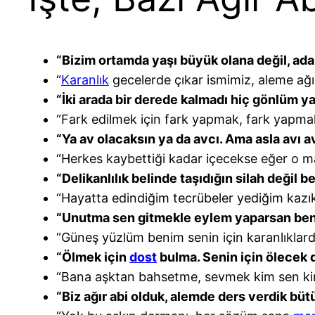
“Bizim ortamda yaşı büyük olana değil, ada
“
Karanlık
gecelerde çıkar ismimiz, aleme ağır 
“İki arada bir derede kalmadı hiç gönlüm ya
“Fark edilmek için fark yapmak, fark yapma
“Ya av olacaksın ya da avcı. Ama asla avı
“Herkes kaybettiği kadar içecekse eğer o m
“Delikanlılık belinde taşıdığın silah değil 
“Hayatta edindiğim tecrübeler yediğim kazıkl
“Unutma sen gitmekle eylem yaparsan be
“Güneş yüzlüm benim senin için karanlıklarda
“Ölmek için
dost
bulma. Senin için ölecek d
“Bana aşktan bahsetme, sevmek kim sen k
“Biz ağır abi olduk, alemde ders verdik bü