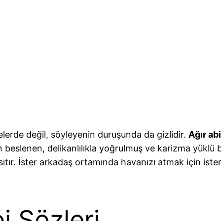
elerde değil, söyleyenin duruşunda da gizlidir.
Ağır abi
nden beslenen, delikanlılıkla yoğrulmuş ve karizma yükl
sıtır. İster arkadaş ortamında havanızı atmak için iste
i Sözleri