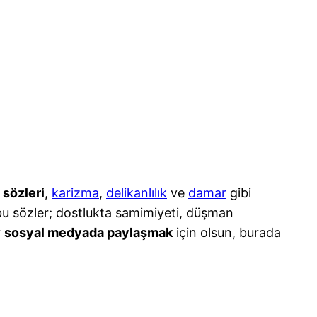
 sözleri
,
karizma
,
delikanlılık
ve
damar
gibi
ü bu sözler; dostlukta samimiyeti, düşman
r
sosyal medyada paylaşmak
için olsun, burada