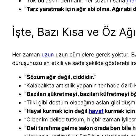
“Yok bu aşkın dermanı, her sözüm sana
man
“Tarz yaratmak için ağır abi olma. Ağır abi 
İşte, Bazı Kısa ve Öz Ağı
Her zaman
uzun
uzun cümlelere gerek yoktur. Baz
duruşunuzu en etkili ve sade şekilde gösterebilirs
“Sözüm ağır değil, ciddidir.”
“Kalabalıkta artistlik yapanın tenhada özrü 
“Bazıları şükretmeyi, bazıları küfretmeyi öğ
“Tilki gibi dostum olacağına aslan gibi düşm
“Hayal kurmak için değil
hayat
kurmak için
“O benim delice tutkum, hiçbir zaman iyile
“Deli tarafıma gelme sakın orada ben bile