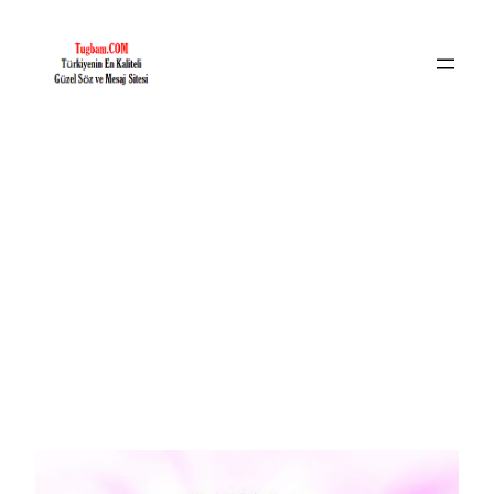
İçeriğe
geç