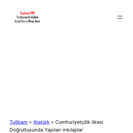
İçeriğe
geç
Tuğbam
»
Atatürk
»
Cumhuriyetçilik ilkesi
Doğrultusunda Yapılan inkılaplar