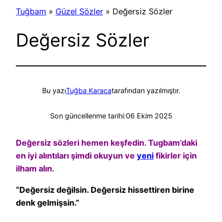
Tuğbam
»
Güzel Sözler
»
Değersiz Sözler
Değersiz Sözler
Bu yazı
Tuğba Karaca
tarafından yazılmıştır.
Son güncellenme tarihi:
06 Ekim 2025
Değersiz sözleri hemen keşfedin. Tugbam’daki
en iyi alıntıları şimdi okuyun ve
yeni
fikirler için
ilham alın.
“Değersiz değilsin. Değersiz hissettiren birine
denk gelmişsin.”