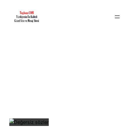
İçeriğe
geç