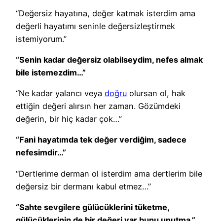
“Değersiz hayatına, değer katmak isterdim ama
değerli hayatımı seninle değersizleştirmek
istemiyorum.”
“Senin kadar değersiz olabilseydim, nefes almak
bile istemezdim…”
“Ne kadar yalancı veya
doğru
olursan ol, hak
ettiğin değeri alırsın her zaman. Gözümdeki
değerin, bir hiç kadar çok…”
“Fani hayatımda tek değer verdiğim, sadece
nefesimdir…”
“Dertlerime derman ol isterdim ama dertlerim bile
değersiz bir dermanı kabul etmez…”
“Sahte sevgilere gülücüklerini tüketme,
gülücüklerinin de bir değeri var bunu unutma.”