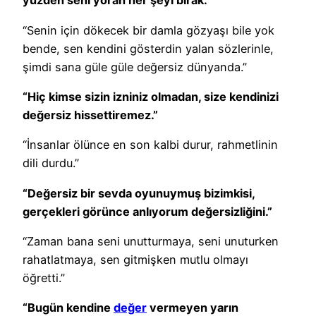
yüzden seni yoran her şeyi bırak.”
“Senin için dökecek bir damla gözyaşı bile yok
bende, sen kendini gösterdin yalan sözlerinle,
şimdi sana güle güle değersiz dünyanda.”
“Hiç kimse sizin izniniz olmadan, size kendinizi
değersiz hissettiremez.”
“İnsanlar ölünce en son kalbi durur, rahmetlinin
dili durdu.”
“Değersiz bir sevda oyunuymuş bizimkisi,
gerçekleri görünce anlıyorum değersizliğini.”
“Zaman bana seni unutturmaya, seni unuturken
rahatlatmaya, sen gitmişken mutlu olmayı
öğretti.”
“Bugün kendine
değer
vermeyen yarın