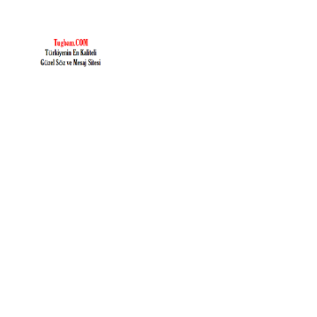
İçeriğe
geç