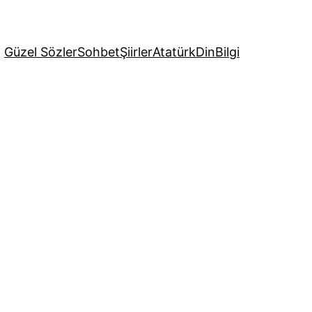
Güzel Sözler
Sohbet
Şiirler
Atatürk
Din
Bilgi