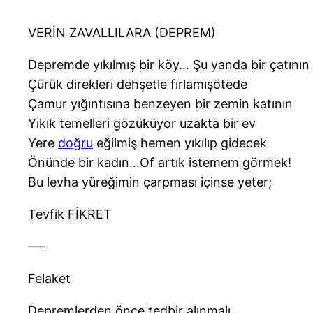
VERİN ZAVALLILARA (DEPREM)
Depremde yıkılmış bir köy… Şu yanda bir çatının
Çürük direkleri dehşetle fırlamışötede
Çamur yığıntısına benzeyen bir zemin katının
Yıkık temelleri gözüküyor uzakta bir ev
Yere
doğru
eğilmiş hemen yıkılıp gidecek
Önünde bir kadın…Of artık istemem görmek!
Bu levha yüreğimin çarpması içinse yeter;
Tevfik FİKRET
—-
Felaket
Depremlerden önce tedbir alınmalı