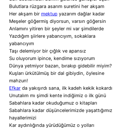
Bulutlara rüzgara asarım suretini her akşam
Her akşam bir
mektup
yazarım dağlar kadar
Meşeler göğermiş diyorsun, varsın göğersin
Anlamını yitiren bir şeyler mi var şimdilerde
Yazdığım şiirlere yabancıyım, sokaklara
yabancıyım
Taşı delemiyor bir çığlık ve apansız
Su oluyorum ipince, kendime sızıyorum
Dünya yetmiyor bazan, bırakıp gidebilir miyim?
Kuşları ürkütülmüş bir dal gibiydin, öylesine
mahzun!
Efkar
da yakışırdı sana, ilk kadeh kekik kokardı
Unutalım mı şimdi kente indiğimiz o ilk günü
Sabahlara kadar okuduğumuz o kitapları
Sabahlara kadar düşüncelerimizde yaşattığımız
hayallerimizi
Kar aydınlığında yürüdüğümüz o yolları