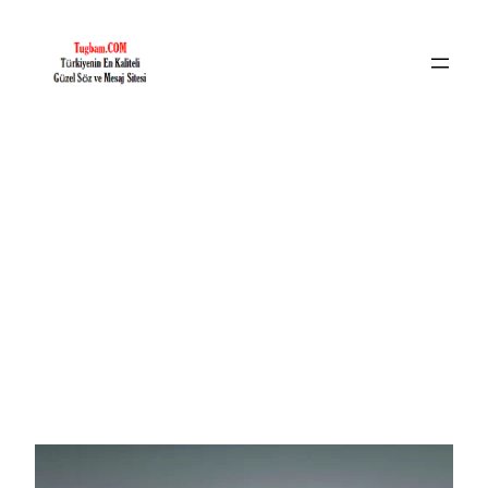
İçeriğe
geç