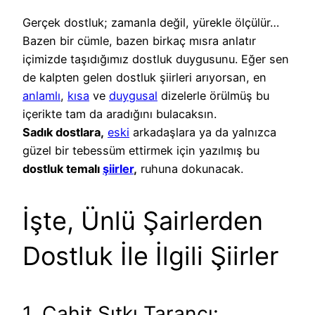
Gerçek dostluk; zamanla değil, yürekle ölçülür…
Bazen bir cümle, bazen birkaç mısra anlatır
içimizde taşıdığımız dostluk duygusunu. Eğer sen
de kalpten gelen dostluk şiirleri arıyorsan, en
anlamlı
,
kısa
ve
duygusal
dizelerle örülmüş bu
içerikte tam da aradığını bulacaksın.
Sadık dostlara,
eski
arkadaşlara ya da yalnızca
güzel bir tebessüm ettirmek için yazılmış bu
dostluk temalı
şiirler
,
ruhuna dokunacak.
İşte, Ünlü Şairlerden
Dostluk İle İlgili Şiirler
1. Cahit Sıtkı Tarancı: