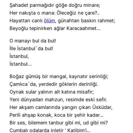
Şahadet parmağıdır göğe doğru minare;
Her nakışta o mana: Öleceğiz ne çare?..
Hayattan canlı
ölüm
, günahtan baskın rahmet;
Beyoğlu tepinirken ağlar Karacaahmet…
O manayı bul da bul!
İlle İstanbul`da bul!
İstanbul,
İstanbul…
Boğaz gümüş bir mangal, kaynatır serinliği;
Çamlıca`da, yerdedir göklerin derinliği.
Oynak sular yalının alt katına misafir;
Yeni dünyadan mahzun, resimde eski sefir.
Her akşam camlarında yangın çıkan Üsküdar,
Perili ahşap konak, koca bir şehir kadar…
Bir ses, bilemem tanbur gibi mi, ud gibi mi?
Cumbalı odalarda inletir ‘ Katibim’i…