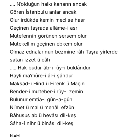
…. N’olduğun halkı kenarın ancak
Gören İstanbul’u anlar ancak
Olur irdükde kemin meclise hasr
Geçinen taşrada allâme-i asr
Mütefennin görünen sersem olur
Mütekellim geçinen ebkem olur
Olmaz ednalarınun bezmine râh Taşra yirlerde
satan izzet ü câh
….. Hak budur âb-ı rûy-i buldândur
Hayli ma’mûre-i âl-i şândur
Maksad-ı Hind ü Firenk ü Maçin
Bender-i mu’teber-i rûy-i zemin
Bulunur emtia-i gûn-a-gûn
Ni’met ü mal ü menâli efzûn
Bâhusus ab ü hevâsı dil-keş
Sâha-i nihr ü binâsı dil-keş
Nebi