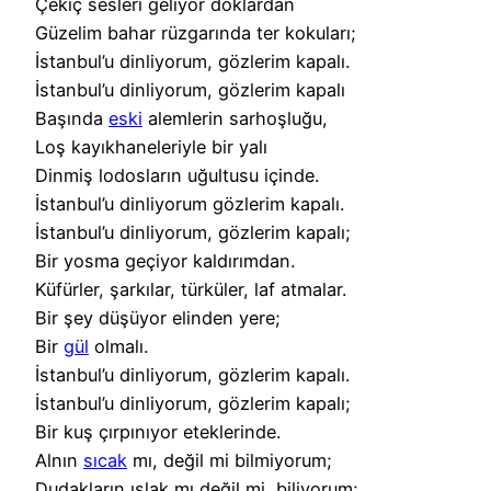
Çekiç sesleri geliyor doklardan
Güzelim bahar rüzgarında ter kokuları;
İstanbul’u dinliyorum, gözlerim kapalı.
İstanbul’u dinliyorum, gözlerim kapalı
Başında
eski
alemlerin sarhoşluğu,
Loş kayıkhaneleriyle bir yalı
Dinmiş lodosların uğultusu içinde.
İstanbul’u dinliyorum gözlerim kapalı.
İstanbul’u dinliyorum, gözlerim kapalı;
Bir yosma geçiyor kaldırımdan.
Küfürler, şarkılar, türküler, laf atmalar.
Bir şey düşüyor elinden yere;
Bir
gül
olmalı.
İstanbul’u dinliyorum, gözlerim kapalı.
İstanbul’u dinliyorum, gözlerim kapalı;
Bir kuş çırpınıyor eteklerinde.
Alnın
sıcak
mı, değil mi bilmiyorum;
Dudakların ıslak mı değil mi, biliyorum;