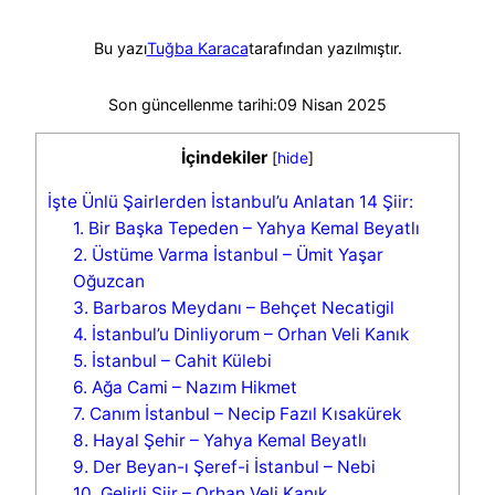
Bu yazı
Tuğba Karaca
tarafından yazılmıştır.
Son güncellenme tarihi:
09 Nisan 2025
İçindekiler
[
hide
]
İşte Ünlü Şairlerden İstanbul’u Anlatan 14 Şiir:
1. Bir Başka Tepeden – Yahya Kemal Beyatlı
2. Üstüme Varma İstanbul – Ümit Yaşar
Oğuzcan
3. Barbaros Meydanı – Behçet Necatigil
4. İstanbul’u Dinliyorum – Orhan Veli Kanık
5. İstanbul – Cahit Külebi
6. Ağa Cami – Nazım Hikmet
7. Canım İstanbul – Necip Fazıl Kısakürek
8. Hayal Şehir – Yahya Kemal Beyatlı
9. Der Beyan-ı Şeref-i İstanbul – Nebi
10. Gelirli Şiir – Orhan Veli Kanık