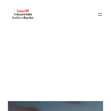
İçeriğe
geç