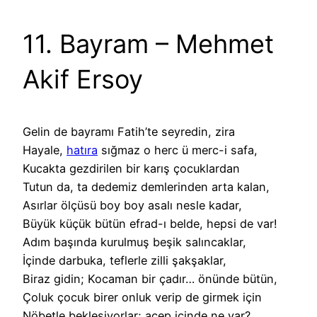
11. Bayram – Mehmet
Akif Ersoy
Gelin de bayramı Fatih’te seyredin, zira
Hayale,
hatıra
sığmaz o herc ü merc-i safa,
Kucakta gezdirilen bir karış çocuklardan
Tutun da, ta dedemiz demlerinden arta kalan,
Asırlar ölçüsü boy boy asalı nesle kadar,
Büyük küçük bütün efrad-ı belde, hepsi de var!
Adım başında kurulmuş beşik salıncaklar,
İçinde darbuka, teflerle zilli şakşaklar,
Biraz gidin; Kocaman bir çadır… önünde bütün,
Çoluk çocuk birer onluk verip de girmek için
Nöbetle bekleşiyorlar; acep içinde ne var?