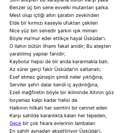
Benzer üç bin sene evvelki mutantan şarka.
Mest olup içtiği altın şarabın zevkinden
Elde bir kırmızı kaseyle ufuktan çekilen
Nice yüz bin senedir şarkın ışık mimarı
Böyle ma’mur eder ettikçe hayal Üsküdar’ı.
O ilahın bütün ilhamı fakat anidir; Bu ateşten
yaratılmış yapılar fanidir;
Kaybolur hepsi de bir anda kararmakla batı.
Az sürer gerçi fakir Üsküdar’ın saltanatı;
Esef etmez güneşin şimdi neler yıktığına;
Serviler şehri dalar kendi iç aydınlığına,
Ezeli mağfiretin böyle bir ikliminde Altının göz
boyamaz kalpı kadar halisi de.
Halkının hilkati her semtini bir cennet eden
Karşı sahilde karanlıkta kalan her tepeden,
Gece
bir çok fıkara evlerinin lambaları
En sahih aynadan aksettiriyor Üsküdar’ı.