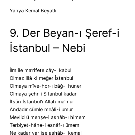
Yahya Kemal Beyatlı
9. Der Beyan-ı Şeref-i
İstanbul – Nebi
İlm ile ma’rifete cây-ı kabul
Olmaz illâ ki meğer İstanbul
Olmaya mîve-hor-ı bâğ-ı hüner
Olmaya şehr-i Sitanbul kadar
İtsün İstanbul’ı Allah ma’mur
Andadır cümle meâli-i umur
Mevlid ü menşe-i ashâb-ı himem
Terbiyet-hâne-i esnâf-ı ümem
Ne kadar var ise ashâb-ı kemal