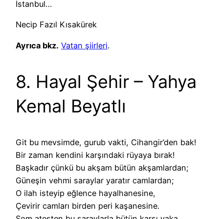
İstanbul…
Necip Fazıl Kısakürek
Ayrıca bkz.
Vatan şiirleri
.
8. Hayal Şehir – Yahya
Kemal Beyatlı
Git bu mevsimde, gurub vakti, Cihangir’den bak!
Bir zaman kendini karşındaki rüyaya bırak!
Başkadır çünkü bu akşam bütün akşamlardan;
Güneşin vehmi saraylar yaratır camlardan;
O ilah isteyip eğlence hayalhanesine,
Çevirir camları birden peri kaşanesine.
Som ateşten bu saraylarla bütün karşı yaka