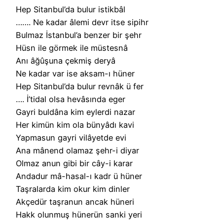
Hep Sitanbul’da bulur istikbâl
……. Ne kadar âlemi devr itse sipihr
Bulmaz İstanbul’a benzer bir şehr
Hüsn ile görmek ile müstesnâ
Anı âğûşuna çekmiş deryâ
Ne kadar var ise aksam-ı hüner
Hep Sitanbul’da bulur revnâk ü fer
…. İ’tidal olsa hevâsında eger
Gayri buldâna kim eylerdi nazar
Her kimün kim ola bünyâdı kavi
Yapmasun gayri vilâyetde evi
Ana mânend olamaz şehr-i diyar
Olmaz anun gibi bir cây-i karar
Andadur mâ-hasal-ı kadr ü hüner
Taşralarda kim okur kim dinler
Akçedür taşranun ancak hüneri
Hakk olunmuş hünerün sanki yeri