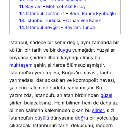
11. Bayram – Mehmet Akif Ersoy
12. İstanbul Destanı-1 – Bedri Rahmi Eyüboğlu
13. İstanbul Türküsü – Orhan Veli Kanık
14. İstanbul Sevgisi – Bayram Tunca
İstanbul, sadece bir şehir değil, aynı zamanda bir
kültür, bir tarih ve bir
duygu
yumağıdır. Yüzyıllar
boyunca şairlere ilham kaynağı olmuş bu
muhteşem
şehir, şiirlerde ölümsüzleşmiştir.
İstanbul’un yedi tepesi, Boğaz’ın mavisi, tarihi
yarımadası, dar sokakları ve kozmopolit havası,
şairlerin kaleminde adeta canlanmıştır. Bu
yazımızda, İstanbul’u anlatan birbirinden
güzel
şiirleri bulacaksınız. Hem bilinen hem de daha az
bilinen şairlerin kaleminden çıkan bu
şiirler
, sizi
İstanbul’un
büyülü
dünyasına
doğru
bir yolculuğa
çıkaracak. İstanbul’un tarihi dokusunu, modern