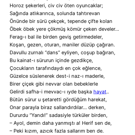
Horoz şekerleri, civ civ öten oyuncaklar;
Sağında atlıkarınca, solunda tahtırevan
Önünde bir sürü çekçek, tepende çifte kolan
Öbek öbek yere çökmüş kömür çeken develer…
Ferag-ı bal ile birden geviş getirmedeler,
Koşan, gezen, oturan, maniler düzüp çağıran.
Davullu zurnalı “dans” eyliyen, coşup bağıran,
Bu kainat-ı sürurun içinde gezdikçe,
Çocukların tarafındaydı en çok eğlence,
Güzelce süslenerek dest-i naz-ı maderle,
Birer çiçek gibi nevvar olan bebeklerle
Gelirdi safha-i mevvac-ı ıyde başka
hayat
..
Bütün sürur u şetaretti gördüğüm harekat,
Onar parayla biraz sallandırdılar… derken,
Dururdu “Yandı!” sadasiyle türküler birden,
– Ayol, demin daha yanmıştı a! Herif sen de,
– Peki kızım, azıcık fazla sallarım ben de.