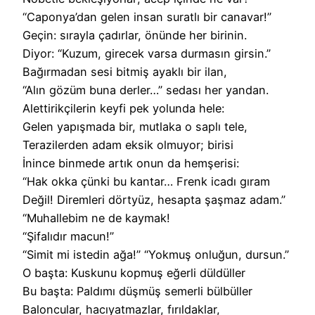
“Caponya’dan gelen insan suratlı bir canavar!”
Geçin: sırayla çadırlar, önünde her birinin.
Diyor: “Kuzum, girecek varsa durmasın girsin.”
Bağırmadan sesi bitmiş ayaklı bir ilan,
“Alın gözüm buna derler…” sedası her yandan.
Alettirikçilerin keyfi pek yolunda hele:
Gelen yapışmada bir, mutlaka o saplı tele,
Terazilerden adam eksik olmuyor; birisi
İnince binmede artık onun da hemşerisi:
“Hak okka çünki bu kantar… Frenk icadı gıram
Değil! Diremleri dörtyüz, hesapta şaşmaz adam.”
“Muhallebim ne de kaymak!
“Şifalıdır macun!”
“Simit mi istedin ağa!” “Yokmuş onluğun, dursun.”
O başta: Kuskunu kopmuş eğerli düldüller
Bu başta: Paldımı düşmüş semerli bülbüller
Baloncular, hacıyatmazlar, fırıldaklar,