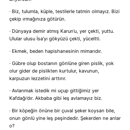
· Biz, tulumla, küple, testilerle tatmin olmayız. Bizi
çekip ırmağınıza götürün.
· Dünyaya demir atmış Karun’u, yer çekti, yuttu.
Ulular ulusu İsa’yı gökyüzü çekti, yüceltti.
· Ekmek, beden hapishanesinin mimarıdır.
· Gübre olup bostanın gönlüne giren pislik, yok
olur gider de pislikten kurtulur, kavunun,
karpuzun lezzetini arttırır.
· Avlanmak istedik mi uçup gittiğimiz yer
Kafdağı’dır. Akbaba gibi leş avlamayız biz.
· Bir köpeğin önüne bir çuval şeker koysan bile,
onun gönlü yine leş peşindedir. Şekerden ne anlar
o?