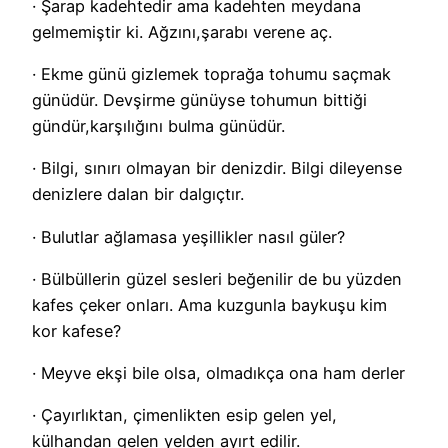
· Şarap kadehtedir ama kadehten meydana
gelmemiştir ki. Ağzını,şarabı verene aç.
· Ekme günü gizlemek toprağa tohumu saçmak
günüdür. Devşirme günüyse tohumun bittiği
gündür,karşılığını bulma günüdür.
· Bilgi, sınırı olmayan bir denizdir. Bilgi dileyense
denizlere dalan bir dalgıçtır.
· Bulutlar ağlamasa yeşillikler nasıl güler?
· Bülbüllerin güzel sesleri beğenilir de bu yüzden
kafes çeker onları. Ama kuzgunla baykuşu kim
kor kafese?
· Meyve ekşi bile olsa, olmadıkça ona ham derler
· Çayırlıktan, çimenlikten esip gelen yel,
külhandan gelen yelden ayırt edilir.