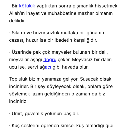
· Bir
kötülük
yaptıktan sonra pişmanlık hissetmek
Allah’ın inayet ve muhabbetine mazhar olmanın
delilidir.
· Sıkıntı ve huzursuzluk mutlaka bir günahın
cezası, huzur ise bir ibadetin karşılığıdır.
· Üzerinde pek çok meyveler bulunan bir dalı,
meyvalar aşağı
doğru
çeker. Meyvasız bir dalın
ucu ise, servi ağ
acı
gibi havada olur.
Topluluk bizim yanımıza geliyor. Susacak olsak,
incinirler. Bir şey söyleyecek olsak, onlara göre
söylemek lazım geldiğinden o zaman da biz
inciniriz
· Ümit, güvenlik yolunun başıdır.
· Kuş seslerini öğrenen kimse, kuş olmadığı gibi