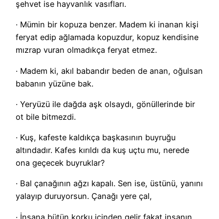
şehvet ise hayvanlık vasıfları.
· Mümin bir kopuza benzer. Madem ki inanan kişi
feryat edip ağlamada kopuzdur, kopuz kendisine
mızrap vuran olmadıkça feryat etmez.
· Madem ki, akıl babandır beden de anan, oğulsan
babanın yüzüne bak.
· Yeryüzü ile dağda aşk olsaydı, gönüllerinde bir
ot bile bitmezdi.
· Kuş, kafeste kaldıkça başkasının buyruğu
altındadır. Kafes kırıldı da kuş uçtu mu, nerede
ona geçecek buyruklar?
· Bal çanağının ağzı kapalı. Sen ise, üstünü, yanını
yalayıp duruyorsun. Çanağı yere çal,
· İnsana bütün korku içinden gelir fakat insanın