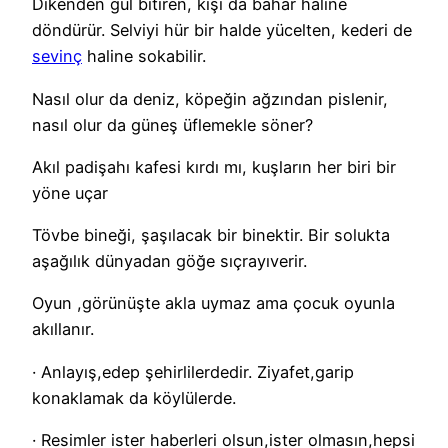
Dikenden gül bitiren, kışı da bahar haline
döndürür. Selviyi hür bir halde yücelten, kederi de
sevinç
haline sokabilir.
Nasıl olur da deniz, köpeğin ağzından pislenir,
nasıl olur da güneş üflemekle söner?
Akıl padişahı kafesi kırdı mı, kuşların her biri bir
yöne uçar
Tövbe bineği, şaşılacak bir binektir. Bir solukta
aşağılık dünyadan göğe sıçrayıverir.
Oyun ,görünüşte akla uymaz ama çocuk oyunla
akıllanır.
· Anlayış,edep şehirlilerdedir. Ziyafet,garip
konaklamak da köylülerde.
· Resimler ister haberleri olsun,ister olmasın,hepsi