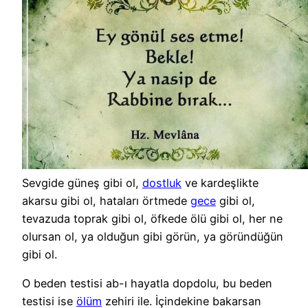
Sevgide güneş gibi ol,
dostluk
ve kardeşlikte
akarsu gibi ol, hataları örtmede
gece
gibi ol,
tevazuda toprak gibi ol, öfkede ölü gibi ol, her ne
olursan ol, ya olduğun gibi görün, ya göründüğün
gibi ol.
O beden testisi ab-ı hayatla dopdolu, bu beden
testisi ise
ölüm
zehiri ile. İçindekine bakarsan