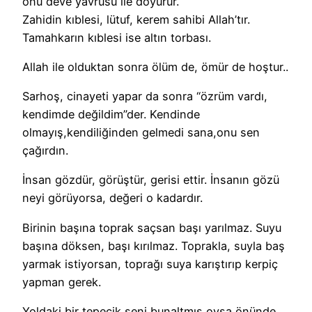
onu deve yavrusu ile doyurur.
Zahidin kıblesi, lütuf, kerem sahibi Allah’tır.
Tamahkarın kıblesi ise altın torbası.
Allah ile olduktan sonra ölüm de, ömür de hoştur..
Sarhoş, cinayeti yapar da sonra “özrüm vardı,
kendimde değildim”der. Kendinde
olmayış,kendiliğinden gelmedi sana,onu sen
çağırdın.
İnsan gözdür, görüştür, gerisi ettir. İnsanın gözü
neyi görüyorsa, değeri o kadardır.
Birinin başına toprak saçsan başı yarılmaz. Suyu
başına döksen, başı kırılmaz. Toprakla, suyla baş
yarmak istiyorsan, toprağı suya karıştırıp kerpiç
yapman gerek.
Yoldaki bir tepecik seni bunaltmış,oysa önünde