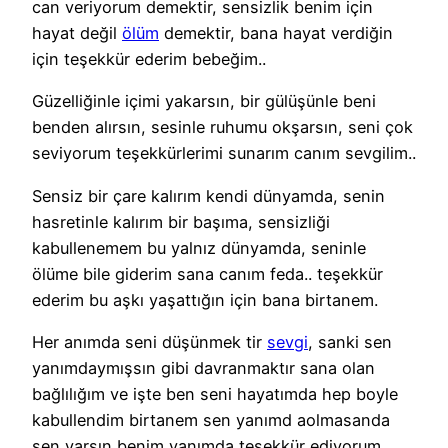
can veriyorum demektir, sensizlik benim için
hayat değil
ölüm
demektir, bana hayat verdiğin
için teşekkür ederim bebeğim..
Güzelliğinle içimi yakarsın, bir gülüşünle beni
benden alırsın, sesinle ruhumu okşarsın, seni çok
seviyorum teşekkürlerimi sunarım canım sevgilim..
Sensiz bir çare kalırım kendi dünyamda, senin
hasretinle kalırım bir başıma, sensizliği
kabullenemem bu yalnız dünyamda, seninle
ölüme bile giderim sana canım feda.. teşekkür
ederim bu aşkı yaşattığın için bana birtanem.
Her anımda seni düşünmek tir
sevgi
, sanki sen
yanımdaymışsın gibi davranmaktır sana olan
bağlılığım ve işte ben seni hayatımda hep boyle
kabullendim birtanem sen yanımd aolmasanda
sen varsın benim yanımda teşekkür ediyorum