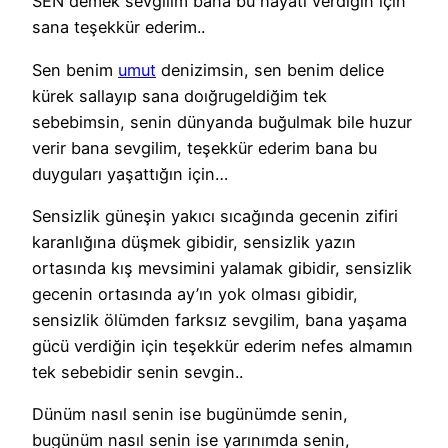
SEN demek sevgilim bana bu hayatı verdiğin için
sana teşekkür ederim..
Sen benim
umut
denizimsin, sen benim delice
kürek sallayıp sana doığrugeldiğim tek
sebebimsin, senin dünyanda buğulmak bile huzur
verir bana sevgilim, teşekkür ederim bana bu
duyguları yaşattığın için…
Sensizlik güneşin yakıcı sıcağında gecenin zifiri
karanlığına düşmek gibidir, sensizlik yazın
ortasında kış mevsimini yalamak gibidir, sensizlik
gecenin ortasında ay’ın yok olması gibidir,
sensizlik ölümden farksız sevgilim, bana yaşama
gücü verdiğin için teşekkür ederim nefes almamın
tek sebebidir senin sevgin..
Dünüm nasıl senin ise bugünümde senin,
bugünüm nasıl senin ise yarınımda senin,