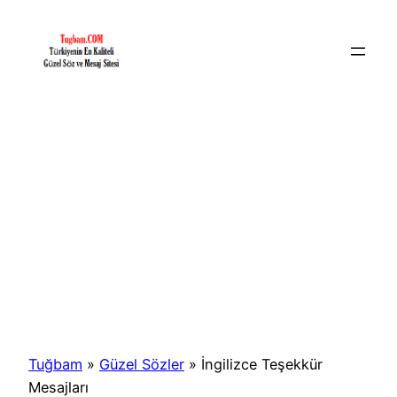
İçeriğe
geç
Tuğbam
»
Güzel Sözler
»
İngilizce Teşekkür
Mesajları