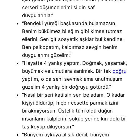
serseri düşüncelerimi sildin saf
duygularınla.”
“Bendeki yüreği başkasında bulamazsın.
Benim bükülmez bileğim gibi kimse tutmaz
ellerini. Sen git sosyetik aşklar bul kendine.
Ben psikopatım, kaldırmaz sevgin benim
duygularımı güzelim.”
“Hayatta 4 yanlış yaptım. Doğmak, yaşamak,
büyümek ve umutlara sarılmak. Bir tek
doğru
yaptım, o da seni sevmek ama unutmuşum
güzelim 4 yanlış bir doğruyu götürdü.”
“Nasıl bir seri katilsin sen be adam! O kadar
kişiyi öldürüp, hiçbir cesette parmak izini
bırakmıyorsun. Üstelik tüm öldürdüğün
insanların kalplerini söküp yerine kin dolu bir
taş koyup dikiyorsun.”
“Bünyem uykuya alışık değil, bünyem