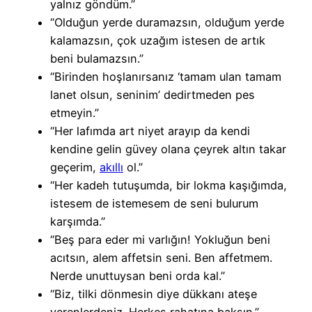
yalnız göndüm.”
“Olduğun yerde duramazsın, olduğum yerde
kalamazsın, çok uzağım istesen de artık
beni bulamazsın.”
“Birinden hoşlanırsanız ‘tamam ulan tamam
lanet olsun, seninim’ dedirtmeden pes
etmeyin.”
“Her lafımda art niyet arayıp da kendi
kendine gelin güvey olana çeyrek altın takar
geçerim,
akıllı
ol.”
“Her kadeh tutuşumda, bir lokma kaşığımda,
istesem de istemesem de seni bulurum
karşımda.”
“Beş para eder mi varlığın! Yokluğun beni
acıtsın, alem affetsin seni. Ben affetmem.
Nerde unuttuysan beni orda kal.”
“Biz, tilki dönmesin diye dükkanı ateşe