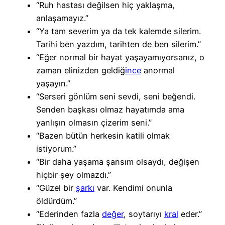
“Ruh hastası değilsen hiç yaklaşma,
anlaşamayız.”
“Ya tam severim ya da tek kalemde silerim.
Tarihi ben yazdım, tarihten de ben silerim.”
“Eğer normal bir hayat yaşayamıyorsanız, o
zaman elinizden geldiğ
ince
anormal
yaşayın.”
“Serseri gönlüm seni sevdi, seni beğendi.
Senden başkası olmaz hayatımda ama
yanlışın olmasın çizerim seni.”
“Bazen bütün herkesin katili olmak
istiyorum.”
“Bir daha yaşama şansım olsaydı, değişen
hiçbir şey olmazdı.”
“Güzel bir
şarkı
var. Kendimi onunla
öldürdüm.”
“Ederinden fazla
değer
, soytarıyı
kral
eder.”