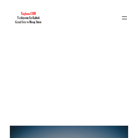
İçeriğe
geç