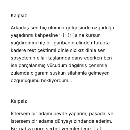
Kalpsiz
Arkadaş sen hiç ölümün gölgesinde özgürlüğü
yaşadınmı kahpesine :-):-):-)sine kurşun
yağdırdınmı hiç bir garibanın elinden tutupta
kadere rest çektinmi dinle cicikız dinle sen
sosyetenin cilalı taşlarında dans ederken ben
ise parçalanmış vücudum dağılmış çenemle
zulamda cıgaram suskun silahımla gelmeyen
özgürlüğümü bekliyordum…
Kalpsiz
İstersem bir adamı beyde yaparım, paşada. ve
istersem bir adama dünyayı zindanda ederim.
Biz nabza göre şerbet verenlerdeniz. Laf