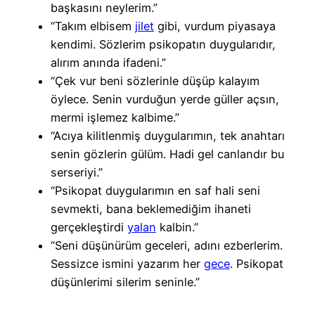
başkasını neylerim.”
“Takım elbisem
jilet
gibi, vurdum piyasaya
kendimi. Sözlerim psikopatın duygularıdır,
alırım anında ifadeni.”
“Çek vur beni sözlerinle düşüp kalayım
öylece. Senin vurduğun yerde güller açsın,
mermi işlemez kalbime.”
“Acıya kilitlenmiş duygularımın, tek anahtarı
senin gözlerin gülüm. Hadi gel canlandır bu
serseriyi.”
“Psikopat duygularımın en saf hali seni
sevmekti, bana beklemediğim ihaneti
gerçekleştirdi
yalan
kalbin.”
“Seni düşünürüm geceleri, adını ezberlerim.
Sessizce ismini yazarım her
gece
. Psikopat
düşünlerimi silerim seninle.”