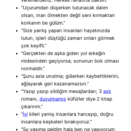
verenlerdeniz. Herkes rahatına baksın.”
“Uçurumdan düşerken tutunacak dalım
olsan, inan ölmekten değil seni kırmaktan
korkarım be gülüm.”
“Size yanlış yapan insanları hayatınızda
tutun, işleri düştüğü zaman onları görmek
çok keyifli.”
“Gerçekten de aşka giden yol erkeğin
midesinden geçiyorsa; sonunun bok olması
normaldir.”
“Şunu asla unutma; gülerken kaybettiklerini,
ağlayarak geri kazanamazsın.”
“Yazıp yazıp sildiğim mesajlardan; 3
aşk
romanı,
duyulmamış
küfürler diye 2 kitap
çıkarırım.”
“
İyi
kileri yanlış insanlara harcayıp, doğru
insanlara keşkeleri bırakıyoruz.”
“Şu yaşıma geldim hala ben ne yapıyorum,