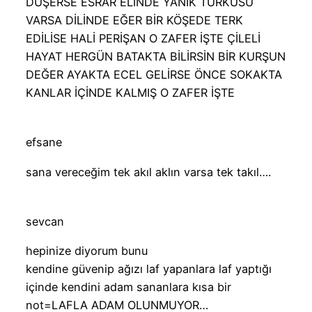
DÜŞERSE ESRAR ELİNDE YANIK TÜRKÜSÜ
VARSA DİLİNDE EĞER BİR KÖŞEDE TERK
EDİLİSE HALİ PERİŞAN O ZAFER İŞTE ÇİLELİ
HAYAT HERGÜN BATAKTA BİLİRSİN BİR KURŞUN
DEĞER AYAKTA ECEL GELİRSE ÖNCE SOKAKTA
KANLAR İÇİNDE KALMIŞ O ZAFER İŞTE
efsane
sana vereceğim tek akıl aklın varsa tek takıl….
sevcan
hepinize diyorum bunu
kendine güvenip ağızı laf yapanlara laf yaptığı
içinde kendini adam sananlara kısa bir
not=LAFLA ADAM OLUNMUYOR…