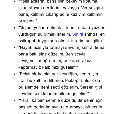
“Yolla acılarını bana jilet çekeyim koluma,
içine atayım dertlerimi yavaşça. Ver sevgini
bana, kalbimi çıkarıp adını kazıyım kalbimin
ortasına.”
“Akşam yolların olmak isterim, sabah yüzüne
vurduğun su olmak isterim.
Sinirli
anında, en
psikopat duyguların olmak isterim sevgilim.”
“Hayatı acısıyla tatmayı sevdim, sen aldırma
bana bak işine güzelim. Ben acıyla
sevişmesini öğrendim, psikopatız biz
kaptırmayız kalbimizi güzelim.”
“Belalı bir kalbim var sevdiğim, senin için
atar bu kalbim dilberim. Psikopat olsak da
bu alemde, seni seçti gözlerim. Serseri gibi
sevdim seni kendim bildim güzelim.”
“Yaralı kalbim seninle düzeldi. Bir senin için
başladı bedenim ayakta durmaya, bir senin
için güldü yüzüm aşkınla. Bütün psikopat ve