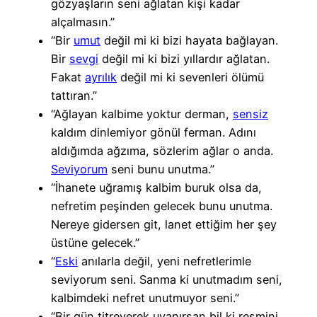
gözyaşların seni ağlatan kişi kadar
alçalmasın.”
“Bir
umut
değil mi ki bizi hayata bağlayan.
Bir
sevgi
değil mi ki bizi yıllardır ağlatan.
Fakat
ayrılık
değil mi ki sevenleri ölümü
tattıran.”
“Ağlayan kalbime yoktur derman,
sensiz
kaldım dinlemiyor gönül ferman. Adını
aldığımda ağzıma, sözlerim ağlar o anda.
Seviyorum
seni bunu unutma.”
“İhanete uğramış kalbim buruk olsa da,
nefretim peşinden gelecek bunu unutma.
Nereye gidersen git, lanet ettiğim her şey
üstüne gelecek.”
“
Eski
anılarla değil, yeni nefretlerimle
seviyorum seni. Sanma ki unutmadım seni,
kalbimdeki nefret unutmuyor seni.”
“Bir gün titreyerek uyanırsan bil ki resmini