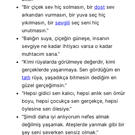
“Bir çiçek sev hiç solmasın, bir
dost
sev
arkandan vurmasın, bir yuva seç hiç
yıkılmasın, bir
sevgili
seç seni hiç
unutmasın.”
“Balığın suya, çiçeğin güneşe, insanın
sevgiye ne kadar ihtiyacı varsa o kadar
muhtacım sana.”
“Kimi rüyalarda görülmeye değerdir, kimi
gerçeklerde yaşanmaya. Sen gördüğüm en
tatlı
rüya, yaşadıkça bitmesin dediğim en
güzel gerçeğimsin.”
“Hepsi gidici sen kalıcı, hepsi anlık sen ömür
boyu, hepsi çocukça sen gerçekçe, hepsi
öylesine sen ölesiye.”
“Şimdi daha iyi anlıyorum nefes almak
değilmiş yaşamak. Ateşlerde yanmak gibi bir
şey seni severken sensiz olmak.”