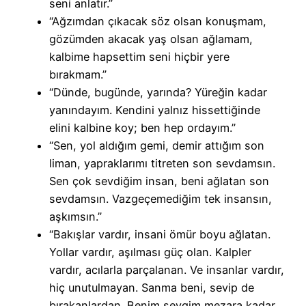
seni anlatır.”
“Ağzımdan çıkacak söz olsan konuşmam,
gözümden akacak yaş olsan ağlamam,
kalbime hapsettim seni hiçbir yere
bırakmam.”
“Dünde, bugünde, yarında? Yüreğin kadar
yanındayım. Kendini yalnız hissettiğinde
elini kalbine koy; ben hep ordayım.”
“Sen, yol aldığım gemi, demir attığım son
liman, yapraklarımı titreten son sevdamsın.
Sen çok sevdiğim insan, beni ağlatan son
sevdamsın. Vazgeçemediğim tek insansın,
aşkımsın.”
“Bakışlar vardır, insani ömür boyu ağlatan.
Yollar vardır, aşılması güç olan. Kalpler
vardır, acılarla parçalanan. Ve insanlar vardır,
hiç unutulmayan. Sanma beni, sevip de
bırakanlardan. Benim sevgim mezara kadar