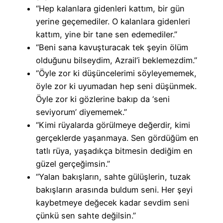
“Hep kalanlara gidenleri kattım, bir gün
yerine geçemediler. O kalanlara gidenleri
kattım, yine bir tane sen edemediler.”
“Beni sana kavuşturacak tek şeyin ölüm
olduğunu bilseydim, Azrail’i beklemezdim.”
“Öyle zor ki düşüncelerimi söyleyememek,
öyle zor ki uyumadan hep seni düşünmek.
Öyle zor ki gözlerine bakıp da ‘seni
seviyorum’ diyememek.”
“Kimi rüyalarda görülmeye değerdir, kimi
gerçeklerde yaşanmaya. Sen gördüğüm en
tatlı rüya, yaşadıkça bitmesin dediğim en
güzel gerçeğimsin.”
“Yalan bakışların, sahte gülüşlerin, tuzak
bakışların arasında buldum seni. Her şeyi
kaybetmeye değecek kadar sevdim seni
çünkü sen sahte değilsin.”