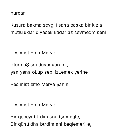
nurcan
Kusura bakma sevgili sana baska bir kızla
mutluluklar diyecek kadar az sevmedm seni
Pesimist Emo Merve
oturmuŞ sni düşünüorum ,
yan yana oLup sebi izLemek yerine
Pesimist emo Merve Şahin
Pesimist Emo Merve
Bir qeceyi btrdim sni dşnmeqle,
Bir qünü dha btrdim sni beqlemeK’le,