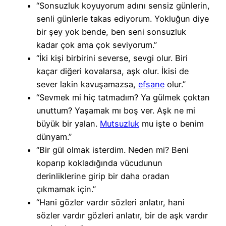
“Sonsuzluk koyuyorum adını sensiz günlerin,
senli günlerle takas ediyorum. Yokluğun diye
bir şey yok bende, ben seni sonsuzluk
kadar çok ama çok seviyorum.”
“İki kişi birbirini severse, sevgi olur. Biri
kaçar diğeri kovalarsa, aşk olur. İkisi de
sever lakin kavuşamazsa,
efsane
olur.”
“Sevmek mi hiç tatmadım? Ya gülmek çoktan
unuttum? Yaşamak mı boş ver. Aşk ne mi
büyük bir yalan.
Mutsuzluk
mu işte o benim
dünyam.”
“Bir gül olmak isterdim. Neden mi? Beni
koparıp kokladığında vücudunun
derinliklerine girip bir daha oradan
çıkmamak için.”
“Hani gözler vardır sözleri anlatır, hani
sözler vardır gözleri anlatır, bir de aşk vardır