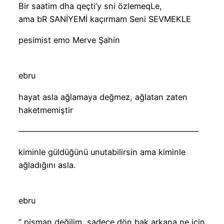
Bir saatim dha qeçti’y sni özlemeqLe,
ama bR SANİYEMİ kaçırmam Seni SEVMEKLE
pesimist emo Merve Şahin
ebru
hayat asla ağlamaya değmez, ağlatan zaten
haketmemiştir
——————————————————————–
kiminle güldüğünü unutabilirsin ama kiminle
ağladığını asla.
ebru
” pişman değilim, sadece dön bak arkana ne için