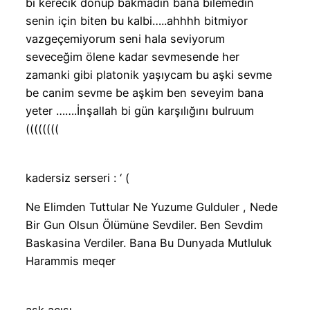
bi kerecik dönüp bakmadin bana bilemedin
senin için biten bu kalbi…..ahhhh bitmiyor
vazgeçemiyorum seni hala seviyorum
seveceğim ölene kadar sevmesende her
zamanki gibi platonik yaşıycam bu aşki sevme
be canim sevme be aşkim ben seveyim bana
yeter …….İnşallah bi gün karşılığını bulruum
((((((((
kadersiz serseri : ‘ (
Ne Elimden Tuttular Ne Yuzume Gulduler , Nede
Bir Gun Olsun Ölümüne Sevdiler. Ben Sevdim
Baskasina Verdiler. Bana Bu Dunyada Mutluluk
Harammis meqer