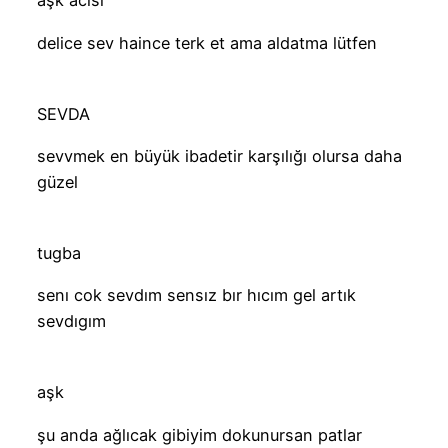
aşk acısı
delice sev haince terk et ama aldatma lütfen
SEVDA
sevvmek en büyük ibadetir karşılığı olursa daha
güzel
tugba
senı cok sevdım sensız bır hıcım gel artık
sevdıgım
aşk
şu anda ağlıcak gibiyim dokunursan patlar