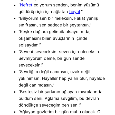
“
Nefret
ediyorum senden, benim yüzümü
güldürüp için için ağlatan
hayat
.”
“Biliyorum sen bir meleksin. Fakat yanlış
sınıftasın, sen sadece bir şeytansın.”
“Keşke dağlara gelincik olsaydım da,
okşamasını bilen avuçlarının içinde
solsaydım.”
“Seveni seveceksin, seven için öleceksin.
Sevmiyorum deme, bir gün sende
seveceksin.”
“Sevdiğim değil canımsın, uzak değil
yakınımsın. Hayaller hep yalan olur, hayalde
değil canımdasın.”
“Bestesiz bir şarkının ağlayan mısralarında
buldum seni. Ağlama sevgilim, bu devran
döndükçe seveceğim ben seni.”
“Ağlayan gözlerim bir gün mutlu olacak. O