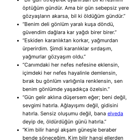
öptüğüm gündür. Ama bir gün sebepsiz yere
gözyaşların akarsa, bil ki öldüğüm gündür.”
“Benim deli gönlüm yaralı kuşa döndü,
güvendim dağlara kar yağdı birer birer.”
“Eskiden karanlıktan korkar, yağmurdan
ürperirdim. Şimdi karanlıklar sırdaşım,
yağmurlar gözyaşım oldu.”
“Canımdaki her nefes nefesine eklensin,
içimdeki her nefes hayalinle demlensin,
bırak bu gönlüm varlığınla renklensin, sen
benim gönlümde yaşadıkça özelsin.”
“Gün gelir aklına düşersem eğer; beni değil,
sevgimi hatırla. Ağlayışımı değil, gidisini
hatırla. Sensiz oluşumu değil, bana
elveda
deyip de, öldürdüğün günü hatırla.”
“Kim bilir hangi akşam güneşle beraber
bende söneceğim. Kim bilir hangi ellerden