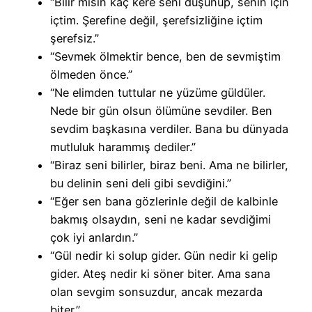
“Bilir misin kaç kere seni düşünüp, senin için
içtim. Şerefine değil, şerefsizliğine içtim
şerefsiz.”
“Sevmek ölmektir bence, ben de sevmiştim
ölmeden önce.”
“Ne elimden tuttular ne yüzüme güldüler.
Nede bir gün olsun ölümüne sevdiler. Ben
sevdim başkasına verdiler. Bana bu dünyada
mutluluk harammış dediler.”
“Biraz seni bilirler, biraz beni. Ama ne bilirler,
bu delinin seni deli gibi sevdiğini.”
“Eğer sen bana gözlerinle değil de kalbinle
bakmış olsaydın, seni ne kadar sevdiğimi
çok iyi anlardın.”
“Gül nedir ki solup gider. Gün nedir ki gelip
gider. Ateş nedir ki söner biter. Ama sana
olan sevgim sonsuzdur, ancak mezarda
biter.”