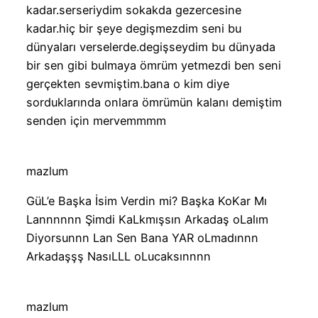
kadar.serseriydim sokakda gezercesine
kadar.hiç bir şeye degişmezdim seni bu
dünyaları verselerde.degişseydim bu dünyada
bir sen gibi bulmaya ömrüm yetmezdi ben seni
gerçekten sevmiştim.bana o kim diye
sorduklarında onlara ömrümün kalanı demiştim
senden için mervemmmm
mazlum
GüL’e Başka İsim Verdin mi? Başka KoKar Mı
Lannnnnn Şimdi KaLkmışsın Arkadaş oLalım
Diyorsunnn Lan Sen Bana YAR oLmadınnn
Arkadaşşş NasıLLL oLucaksınnnn
mazlum