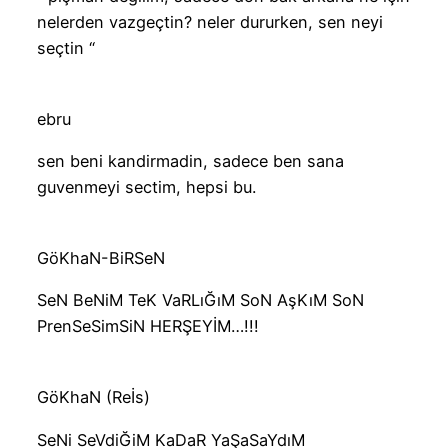
nelerden vazgeçtin? neler dururken, sen neyi
seçtin “
ebru
sen beni kandirmadin, sadece ben sana
guvenmeyi sectim, hepsi bu.
GöKhaN-BiRSeN
SeN BeNiM TeK VaRLıĞıM SoN AşKıM SoN
PrenSeSimSiN HERŞEYİM…!!!
GöKhaN (Reİs)
SeNi SeVdiĞiM KaDaR YaŞaSaYdıM