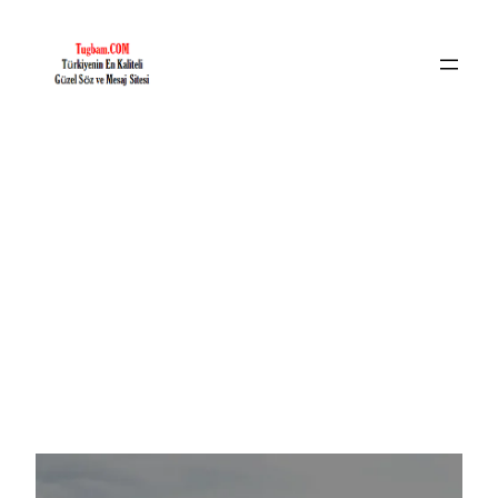
İçeriğe
geç