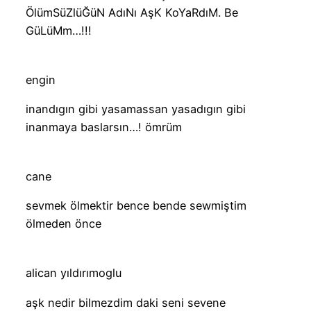
ÖlümSüZlüĞüN AdıNı AşK KoYaRdıM. Be
GüLüMm…!!!
engin
inandıgın gibi yasamassan yasadıgın gibi
inanmaya baslarsın…! ömrüm
cane
sevmek ölmektir bence bende sewmiştim
ölmeden önce
alican yıldırımoglu
aşk nedir bilmezdim daki seni sevene