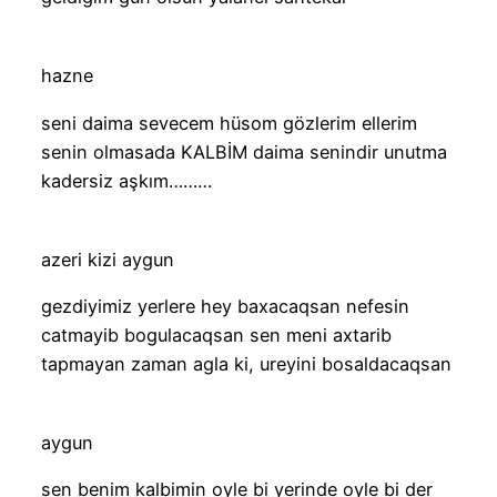
hazne
seni daima sevecem hüsom gözlerim ellerim
senin olmasada KALBİM daima senindir unutma
kadersiz aşkım………
azeri kizi aygun
gezdiyimiz yerlere hey baxacaqsan nefesin
catmayib bogulacaqsan sen meni axtarib
tapmayan zaman agla ki, ureyini bosaldacaqsan
aygun
sen benim kalbimin oyle bi yerinde oyle bi der