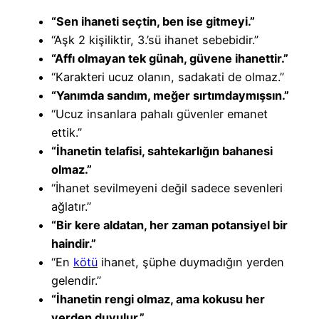
“Sen ihaneti seçtin, ben ise gitmeyi.”
“Aşk 2 kişiliktir, 3.’sü ihanet sebebidir.”
“Affı olmayan tek günah, güvene ihanettir.”
“Karakteri ucuz olanın, sadakati de olmaz.”
“Yanımda sandım, meğer sırtımdaymışsın.”
“Ucuz insanlara pahalı güvenler emanet
ettik.”
“İhanetin telafisi, sahtekarlığın bahanesi
olmaz.”
“İhanet sevilmeyeni değil sadece sevenleri
ağlatır.”
“Bir kere aldatan, her zaman potansiyel bir
haindir.”
“En
kötü
ihanet, şüphe duymadığın yerden
gelendir.”
“İhanetin rengi olmaz, ama kokusu her
yerden duyulur.”