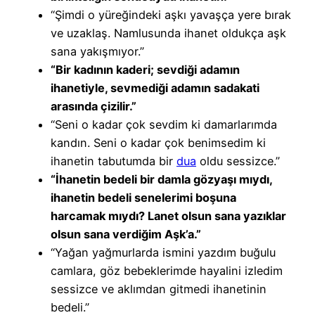
“Şimdi o yüreğindeki aşkı yavaşça yere bırak
ve uzaklaş. Namlusunda ihanet oldukça aşk
sana yakışmıyor.”
“Bir kadının kaderi; sevdiği adamın
ihanetiyle, sevmediği adamın sadakati
arasında çizilir.”
“Seni o kadar çok sevdim ki damarlarımda
kandın. Seni o kadar çok benimsedim ki
ihanetin tabutumda bir
dua
oldu sessizce.”
“İhanetin bedeli bir damla gözyaşı mıydı,
ihanetin bedeli senelerimi boşuna
harcamak mıydı? Lanet olsun sana yazıklar
olsun sana verdiğim Aşk’a.”
“Yağan yağmurlarda ismini yazdım buğulu
camlara, göz bebeklerimde hayalini izledim
sessizce ve aklımdan gitmedi ihanetinin
bedeli.”