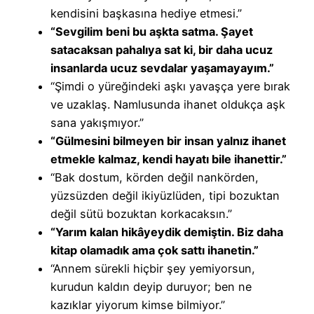
kendisini başkasına hediye etmesi.”
“Sevgilim beni bu aşkta satma. Şayet
satacaksan pahalıya sat ki, bir daha ucuz
insanlarda ucuz sevdalar yaşamayayım.”
“Şimdi o yüreğindeki aşkı yavaşça yere bırak
ve uzaklaş. Namlusunda ihanet oldukça aşk
sana yakışmıyor.”
“Gülmesini bilmeyen bir insan yalnız ihanet
etmekle kalmaz, kendi hayatı bile ihanettir.”
“Bak dostum, körden değil nankörden,
yüzsüzden değil ikiyüzlüden, tipi bozuktan
değil sütü bozuktan korkacaksın.”
“Yarım kalan hikâyeydik demiştin. Biz daha
kitap olamadık ama çok sattı ihanetin.”
“Annem sürekli hiçbir şey yemiyorsun,
kurudun kaldın deyip duruyor; ben ne
kazıklar yiyorum kimse bilmiyor.”