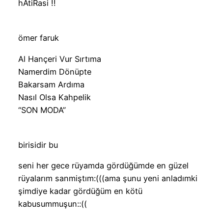
hAtiRasi !!
ömer faruk
Al Hançeri Vur Sırtıma
Namerdim Dönüpte
Bakarsam Ardıma
Nasıl Olsa Kahpelik
“SON MODA”
birisidir bu
seni her gece rüyamda gördüğümde en güzel
rüyalarım sanmiştım:(((ama şunu yeni anladımki
şimdiye kadar gördüğüm en kötü
kabusummuşun::((