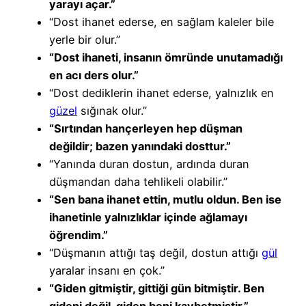
yarayı açar.”
“Dost ihanet ederse, en sağlam kaleler bile
yerle bir olur.”
“Dost ihaneti, insanın ömründe unutamadığı
en acı ders olur.”
“Dost dediklerin ihanet ederse, yalnızlık en
güzel
sığınak olur.”
“Sırtından hançerleyen hep düşman
değildir; bazen yanındaki dosttur.”
“Yanında duran dostun, ardında duran
düşmandan daha tehlikeli olabilir.”
“Sen bana ihanet ettin, mutlu oldun. Ben ise
ihanetinle yalnızlıklar içinde ağlamayı
öğrendim.”
“Düşmanın attığı taş değil, dostun attığı
gül
yaralar insanı en çok.”
“Giden gitmiştir, gittiği gün bitmiştir. Ben
gideni değil, giden beni kaybetmiştir.”