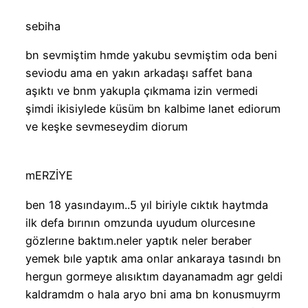
sebiha
bn sevmiştim hmde yakubu sevmiştim oda beni
seviodu ama en yakın arkadaşı saffet bana
aşıktı ve bnm yakupla çıkmama izin vermedi
şimdi ikisiylede küsüm bn kalbime lanet ediorum
ve keşke sevmeseydim diorum
mERZİYE
ben 18 yasındayım..5 yıl biriyle cıktık haytmda
ilk defa bırının omzunda uyudum olurcesıne
gözlerıne baktım.neler yaptık neler beraber
yemek bıle yaptık ama onlar ankaraya tasındı bn
hergun gormeye alısıktım dayanamadm agr geldi
kaldramdm o hala aryo bni ama bn konusmuyrm