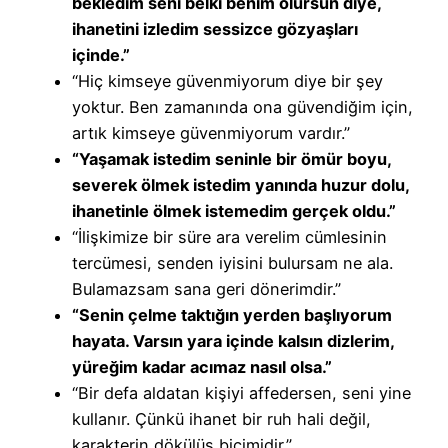
bekledim seni belki benim olursun diye,
ihanetini izledim sessizce gözyaşları
içinde.”
“Hiç kimseye güvenmiyorum diye bir şey
yoktur. Ben zamanında ona güvendiğim için,
artık kimseye güvenmiyorum vardır.”
“Yaşamak istedim seninle bir ömür boyu,
severek ölmek istedim yanında huzur dolu,
ihanetinle ölmek istemedim gerçek oldu.”
“İlişkimize bir süre ara verelim cümlesinin
tercümesi, senden iyisini bulursam ne ala.
Bulamazsam sana geri dönerimdir.”
“Senin çelme taktığın yerden başlıyorum
hayata. Varsın yara içinde kalsın dizlerim,
yüreğim kadar acımaz nasıl olsa.”
“Bir defa aldatan kişiyi affedersen, seni yine
kullanır. Çünkü ihanet bir ruh hali değil,
karakterin dökülüş biçimidir.”