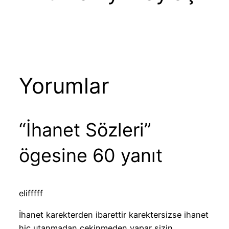
Yorumlar
“İhanet Sözleri”
ögesine 60 yanıt
elifffff
İhanet karekterden ibarettir karektersizse ihanet
hic utanmadan cekinmeden yapar sizin