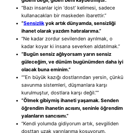
“Bazı insanlar için ‘dost’ kelimesi, sadece
kullanacakları bir maskeden ibarettir.”
“
Sensizlik
yok artık dünyamda, sensizliği
ihanet olarak yazdım hatıralarıma.”
“Ne kadar zordur sevilenden ayrılmak, o
kadar koyar ki insana severken aldatılmak.”
“Bugün sensiz ağlıyorsam yarın sensiz
güleceğim, ve dünüm bugünümden daha iyi
olacak buna eminim.”
“”En büyük kazığı dostlarından yersin, çünkü
savunma sistemleri, düşmanlara karşı
kurulmuştur, dostlara karşı değil.””
“Ölmek gibiymiş ihaneti yaşamak. Senden
öğrendim ihanetin acısını, seninle öğrendim
yalanların sancısını.”
“Kendi yolumda gidiyorum artık, sevgiliden
dosttan uzak yarınlarıma koşuyorum.