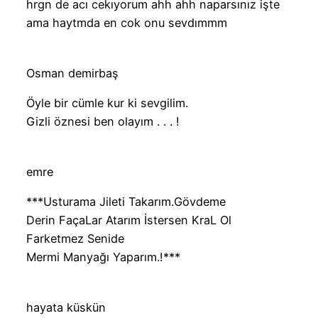
hrgn de acı cekıyorum ahh ahh naparsınız işte
ama haytmda en cok onu sevdımmm
Osman demirbaş
Öyle bir cümle kur ki sevgilim.
Gizli öznesi ben olayım . . . !
emre
‎***Usturama Jileti Takarım.Gövdeme
Derin FaçaLar Atarım İstersen KraL Ol
Farketmez Senide
Mermi Manyağı Yaparım.!***
hayata küskün