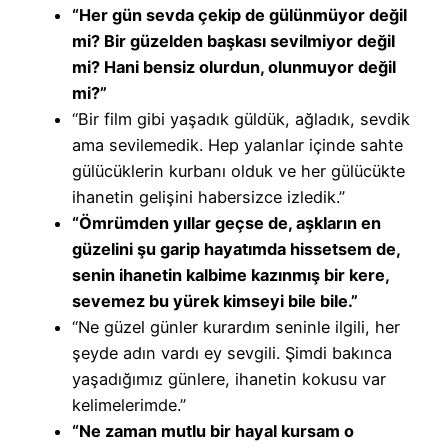
“Her gün sevda çekip de gülünmüyor değil
mi? Bir güzelden başkası sevilmiyor değil
mi? Hani bensiz olurdun, olunmuyor değil
mi?”
“Bir film gibi yaşadık güldük, ağladık, sevdik
ama sevilemedik. Hep yalanlar içinde sahte
gülücüklerin kurbanı olduk ve her gülücükte
ihanetin gelişini habersizce izledik.”
“Ömrümden yıllar geçse de, aşkların en
güzelini şu garip hayatımda hissetsem de,
senin ihanetin kalbime kazınmış bir kere,
sevemez bu yürek kimseyi bile bile.”
“Ne güzel günler kurardım seninle ilgili, her
şeyde adın vardı ey sevgili. Şimdi bakınca
yaşadığımız günlere, ihanetin kokusu var
kelimelerimde.”
“Ne zaman mutlu bir hayal kursam o