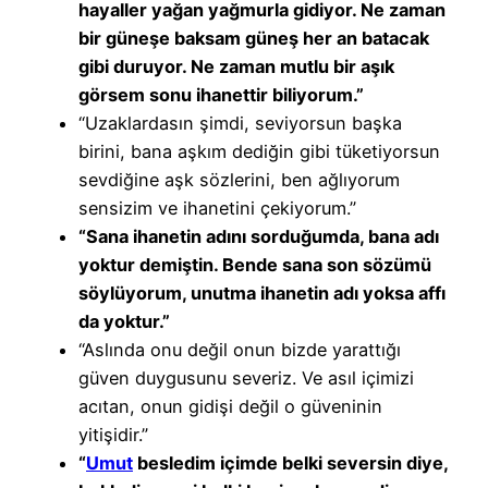
hayaller yağan yağmurla gidiyor. Ne zaman
bir güneşe baksam güneş her an batacak
gibi duruyor. Ne zaman mutlu bir aşık
görsem sonu ihanettir biliyorum.”
“Uzaklardasın şimdi, seviyorsun başka
birini, bana aşkım dediğin gibi tüketiyorsun
sevdiğine aşk sözlerini, ben ağlıyorum
sensizim ve ihanetini çekiyorum.”
“Sana ihanetin adını sorduğumda, bana adı
yoktur demiştin. Bende sana son sözümü
söylüyorum, unutma ihanetin adı yoksa affı
da yoktur.”
“Aslında onu değil onun bizde yarattığı
güven duygusunu severiz. Ve asıl içimizi
acıtan, onun gidişi değil o güveninin
yitişidir.”
“
Umut
besledim içimde belki seversin diye,