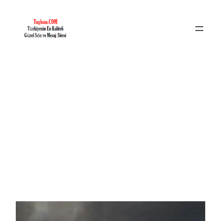
İçeriğe
geç