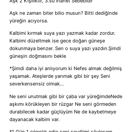
Aşk 2 Kişiliktir, 3.’sü ihanet Sebebidir
Aşk ne zaman biter bilio musun? Bitti dediğinde
yüreğin acıyorsa.
Kalbimi kırmak suya yazı yazmak kadar zordur.
Kalbimi düzeltmek ise gece doğan güneşe
dokunmaya benzer. Sen o suya yazı yazdın.Şimdi
güneşin doğmasını bekle
*Şimdi daha iyi anlıyorum ki Nefes almak değilmiş
yaşamak. Ateşlerde yanmak gibi bir şey Seni
severkensensiz olmak…
Ne seni unutmak gibi bir çaba var yüreğimdeNede
aşkımı körükleyen bir rüzgar Ne seni görmeden
durabilecek kadar güçlüyüm Ne de kaybetmeye
dayanacak kalbim var.
*1 Gün 1 çılgınlık edio seni sevdiimi söylesem