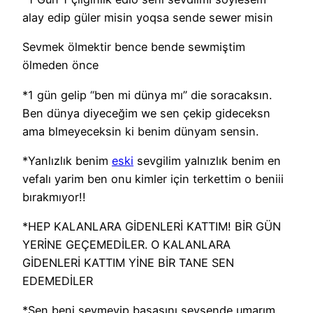
alay edip güler misin yoqsa sende sewer misin
Sevmek ölmektir bence bende sewmiştim
ölmeden önce
*1 gün gelip “ben mi dünya mı” die soracaksın.
Ben dünya diyeceğim we sen çekip gideceksn
ama blmeyeceksin ki benim dünyam sensin.
*Yanlızlık benim
eski
sevgilim yalnızlık benim en
vefalı yarim ben onu kimler için terkettim o beniii
bırakmıyor!!
*HEP KALANLARA GİDENLERİ KATTIM! BİR GÜN
YERİNE GEÇEMEDİLER. O KALANLARA
GİDENLERİ KATTIM YİNE BİR TANE SEN
EDEMEDİLER
*Sen beni sevmeyip başasını sevsende umarım