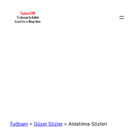
İçeriğe
geç
Tuğbam
»
Güzel Sözler
»
Aldatılma Sözleri