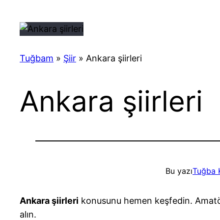
Tuğbam
»
Şiir
»
Ankara şiirleri
Ankara şiirleri
Bu yazı
Tuğba 
Ankara şiirleri
konusunu hemen keşfedin. Amatör ve
alın.