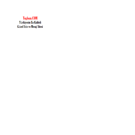
İçeriğe
geç