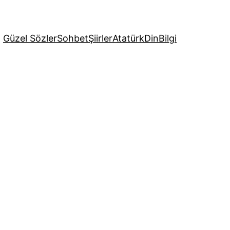
Güzel Sözler
Sohbet
Şiirler
Atatürk
Din
Bilgi