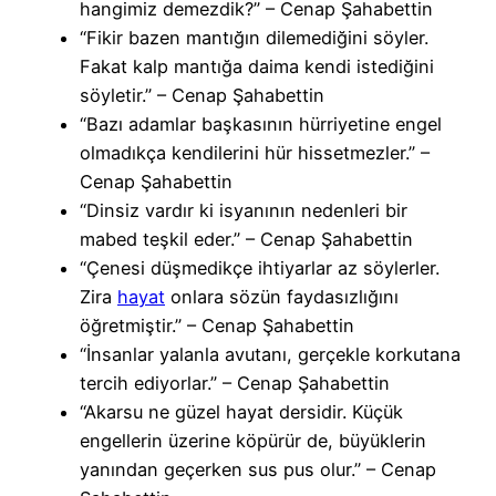
hangimiz demezdik?” – Cenap Şahabettin
“Fikir bazen mantığın dilemediğini söyler.
Fakat kalp mantığa daima kendi istediğini
söyletir.” – Cenap Şahabettin
“Bazı adamlar başkasının hürriyetine engel
olmadıkça kendilerini hür hissetmezler.” –
Cenap Şahabettin
“Dinsiz vardır ki isyanının nedenleri bir
mabed teşkil eder.” – Cenap Şahabettin
“Çenesi düşmedikçe ihtiyarlar az söylerler.
Zira
hayat
onlara sözün faydasızlığını
öğretmiştir.” – Cenap Şahabettin
“İnsanlar yalanla avutanı, gerçekle korkutana
tercih ediyorlar.” – Cenap Şahabettin
“Akarsu ne güzel hayat dersidir. Küçük
engellerin üzerine köpürür de, büyüklerin
yanından geçerken sus pus olur.” – Cenap