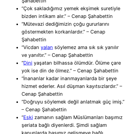
Şahabettin
“Çok sakladığımız yemek ekşimek suretiyle
bizden intikam alır.” – Cenap Şahabettin
“Mütevazi dediğimizin çoğu gururlarını
göstermekten korkanlardır.” – Cenap
Şahabettin
“Vicdan
yalan
söylemez ama sık sık yanılır
ve yanıltır.” – Cenap Şahabettin
“
Dini
yaşatan bilhassa ölümdür. Ölüme çare
yok ise din de ölmez.” – Cenap Şahabettin
“İnananlar kadar inanmayanlarda bir şeye
hizmet ederler. Asıl düşman kayıtsızlardır.” –
Cenap Şahabettin
“Doğruyu söylemek değil anlatmak güç imiş.”
– Cenap Şahabettin
“
Eski
zamanın sağlam Müslümanları başımız
şeriata bağlı diyenlerdi. Şimdi sağlam
kanunlarda başımız gelişmeye bağlı