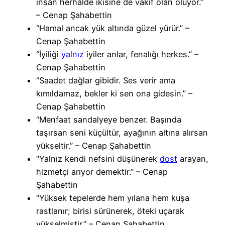
insan herhâlde ikisine de vakıf olan oluyor.”
– Cenap Şahabettin
“Hamal ancak yük altında güzel yürür.” –
Cenap Şahabettin
“İyiliği
yalnız
iyiler anlar, fenalığı herkes.” –
Cenap Şahabettin
“Saadet dağlar gibidir. Ses verir ama
kımıldamaz, bekler ki sen ona gidesin.” –
Cenap Şahabettin
“Menfaat sandalyeye benzer. Başında
taşırsan seni küçültür, ayağının altına alırsan
yükseltir.” – Cenap Şahabettin
“Yalnız kendi nefsini düşünerek
dost
arayan,
hizmetçi arıyor demektir.” – Cenap
Şahabettin
“Yüksek tepelerde hem yılana hem kuşa
rastlanır; birisi sürünerek, öteki uçarak
yükselmiştir.” – Cenap Şahabettin