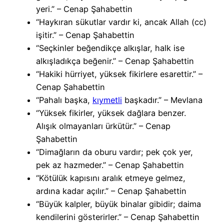
yeri.” – Cenap Şahabettin
“Haykıran sükutlar vardır ki, ancak Allah (cc)
işitir.” – Cenap Şahabettin
“Seçkinler beğendikçe alkışlar, halk ise
alkışladıkça beğenir.” – Cenap Şahabettin
“Hakiki hürriyet, yüksek fikirlere esarettir.” –
Cenap Şahabettin
“Pahalı başka,
kıymetli
başkadır.” – Mevlana
“Yüksek fikirler, yüksek dağlara benzer.
Alışık olmayanları ürkütür.” – Cenap
Şahabettin
“Dimağların da oburu vardır; pek çok yer,
pek az hazmeder.” – Cenap Şahabettin
“Kötülük kapısını aralık etmeye gelmez,
ardına kadar açılır.” – Cenap Şahabettin
“Büyük kalpler, büyük binalar gibidir; daima
kendilerini gösterirler.” – Cenap Şahabettin