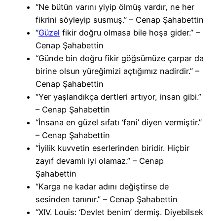
“Ne bütün varını yiyip ölmüş vardır, ne her
fikrini söyleyip susmuş.” – Cenap Şahabettin
“
Güzel
fikir doğru olmasa bile hoşa gider.” –
Cenap Şahabettin
“Günde bin doğru fikir göğsümüze çarpar da
birine olsun yüreğimizi açtığımız nadirdir.” –
Cenap Şahabettin
“Yer yaşlandıkça dertleri artıyor, insan gibi.”
– Cenap Şahabettin
“İnsana en güzel sıfatı ‘fani’ diyen vermiştir.”
– Cenap Şahabettin
“İyilik kuvvetin eserlerinden biridir. Hiçbir
zayıf devamlı iyi olamaz.” – Cenap
Şahabettin
“Karga ne kadar adını değiştirse de
sesinden tanınır.” – Cenap Şahabettin
“XIV. Louis: ‘Devlet benim’ dermiş. Diyebilsek