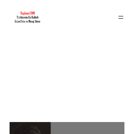
İçeriğe
geç