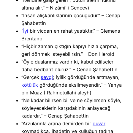
altına alır.” – Nizâmî-i Gencevî
“İnsan alışkanlıklarının çocuğudur.” – Cenap
Şahabettin
“
İyi
bir vicdan en rahat yastıktır.” – Clemens
Brentano
“Hiçbir zaman çıktığın kapıyı hızla çarpma,
geri dönmek isteyebilirsin.” – Don Herold
“Öyle dualarımız vardır ki, kabul edilseler
daha bedbaht oluruz.” – Cenab Şahabettin
“Gerçek
sevgi
; iyilik gördüğünde artmayan,
kötülük
gördüğünde eksilmeyendir.” – Yahya
bin Muaz ( Rahmetullahi aleyh)
“Ne kadar bilirsen bil ve ne söylersen söyle,
söyleyeceklerin karşıdakinin anlayacağı
kadardır.” – Cenap Şahabettin
“Arzularınla arana demirden bir
duvar
koymadıkça, ibadetin ve kulluğun tadına