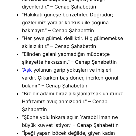
diyenlerdir.” – Cenap Şahabettin
“Hakikatı güneşe benzetirler. Doğrudur;
gözlerimiz yaralar korkusu ile çoğuna
bakmayız.” – Cenap Şahabettin
“Her şeye gülmek deliliktir. Hiç gülmemekse
akılsızlıktır.” – Cenap Şahabettin
“Elinden geleni yapmadığın müddetçe
şikayette haksızsın.” – Cenap Şahabettin
“
Aşk
yolunun garip yokuşları ve inişleri
vardır. Çıkarken baş döner, inerken gönül
bulanır.” – Cenap Şahabettin
“Biz bir adamı biraz alkışlamazsak unuturuz.
Hafızamız avuçlarımızdadır.” – Cenap
Şahabettin
“Şüphe yolu inkara açılır. Yarabbi iman ne
büyük kuvvet istiyor.” – Cenap Şahabettin
“İpeği yapan böcek değilde, giyen kadın