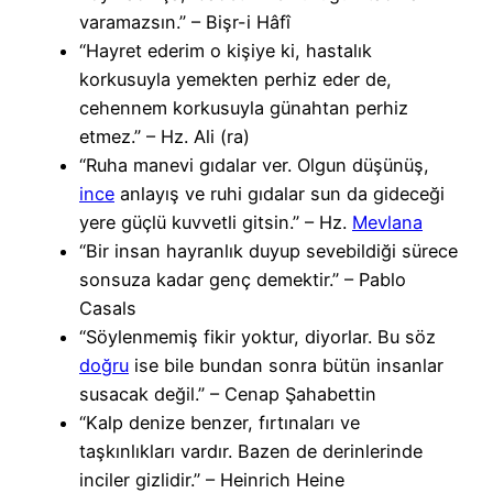
varamazsın.” – Bişr-i Hâfî
“Hayret ederim o kişiye ki, hastalık
korkusuyla yemekten perhiz eder de,
cehennem korkusuyla günahtan perhiz
etmez.” – Hz. Ali (ra)
“Ruha manevi gıdalar ver. Olgun düşünüş,
ince
anlayış ve ruhi gıdalar sun da gideceği
yere güçlü kuvvetli gitsin.” – Hz.
Mevlana
“Bir insan hayranlık duyup sevebildiği sürece
sonsuza kadar genç demektir.” – Pablo
Casals
“Söylenmemiş fikir yoktur, diyorlar. Bu söz
doğru
ise bile bundan sonra bütün insanlar
susacak değil.” – Cenap Şahabettin
“Kalp denize benzer, fırtınaları ve
taşkınlıkları vardır. Bazen de derinlerinde
inciler gizlidir.” – Heinrich Heine